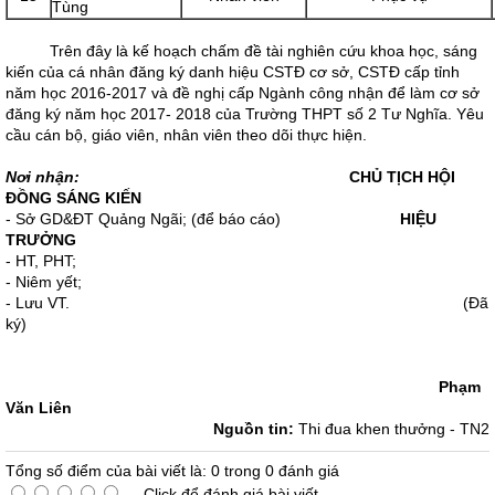
Tùng
Trên đây là kế hoạch chấm đề tài nghiên cứu khoa học, sáng
kiến của cá nhân đăng ký danh hiệu CSTĐ cơ sở, CSTĐ cấp tỉnh
năm học 2016-2017 và đề nghị cấp Ngành công nhận để làm cơ sở
đăng ký năm học 2017- 2018 của Trường THPT số 2 Tư Nghĩa. Yêu
cầu cán bộ, giáo viên, nhân viên theo dõi thực hiện.
Nơi nhận:
CHỦ TỊCH HỘI
ĐỒNG SÁNG KIẾN
- Sở GD&ĐT Quảng Ngãi; (để báo cáo)
HIỆU
TRƯỞNG
- HT, PHT;
- Niêm yết;
- Lưu VT. (Đã
ký)
Phạm
Văn Liên
Nguồn tin:
Thi đua khen thưởng - TN2
Tổng số điểm của bài viết là: 0 trong 0 đánh giá
Click để đánh giá bài viết