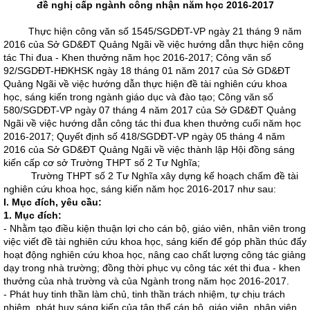
đề nghị cấp ngành công nhận năm học 2016-2017
Thực hiện công văn số 1545/SGDĐT-VP ngày 21 tháng 9 năm
2016 của Sở GD&ĐT Quảng Ngãi về việc hướng dẫn thực hiện công
tác Thi đua - Khen thưởng năm học 2016-2017; Công văn số
92/SGDĐT-HĐKHSK ngày 18 tháng 01 năm 2017 của Sở GD&ĐT
Quảng Ngãi về việc hướng dẫn thực hiện đề tài nghiên cứu khoa
học, sáng kiến trong ngành giáo dục và đào tạo; Công văn số
580/SGDĐT-VP ngày 07 tháng 4 năm 2017 của Sở GD&ĐT Quảng
Ngãi về việc hướng dẫn công tác thi đua khen thưởng cuối năm học
2016-2017; Quyết định số 418/SGDĐT-VP ngày 05 tháng 4 năm
2016 của Sở GD&ĐT Quảng Ngãi về việc thành lập Hội đồng sáng
kiến cấp cơ sở Trường THPT số 2 Tư Nghĩa;
Trường THPT số 2 Tư Nghĩa xây dựng kế hoạch chấm đề tài
nghiên cứu khoa học, sáng kiến năm học 2016-2017 như sau:
I. Mục đích, yêu cầu:
1. Mục đích:
- Nhằm tạo điều kiện thuận lợi cho cán bộ, giáo viên, nhân viên trong
việc viết đề tài nghiên cứu khoa học, sáng kiến để góp phần thúc đẩy
hoạt động nghiên cứu khoa học, nâng cao chất lượng công tác giảng
dạy trong nhà trường; đồng thời phục vụ công tác xét thi đua - khen
thưởng của nhà trường và của Ngành trong năm học 2016-2017.
- Phát huy tinh thần làm chủ, tinh thần trách nhiệm, tự chịu trách
nhiệm, phát huy sáng kiến của tập thể cán bộ, giáo viên, nhân viên