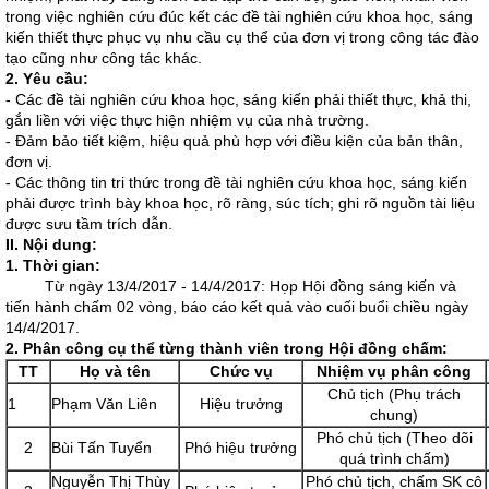
trong việc nghiên cứu đúc kết các đề tài nghiên cứu khoa học, sáng
kiến thiết thực phục vụ nhu cầu cụ thể của đơn vị trong công tác đào
tạo cũng như công tác khác.
2. Yêu cầu:
- Các đề tài nghiên cứu khoa học, sáng kiến phải thiết thực, khả thi,
gắn liền với việc thực hiện nhiệm vụ của nhà trường.
- Đảm bảo tiết kiệm, hiệu quả phù hợp với điều kiện của bản thân,
đơn vị.
- Các thông tin tri thức trong đề tài nghiên cứu khoa học, sáng kiến
phải được trình bày khoa học, rõ ràng, súc tích; ghi rõ nguồn tài liệu
được sưu tầm trích dẫn.
II. Nội dung:
1. Thời gian:
Từ ngày 13/4/2017 - 14/4/2017: Họp Hội đồng sáng kiến và
tiến hành chấm 02 vòng, báo cáo kết quả vào cuối buổi chiều ngày
14/4/2017.
2. Phân công cụ thể từng thành viên trong Hội đồng chấm:
TT
Họ và tên
Chức vụ
Nhiệm vụ phân công
Chủ tịch (Phụ trách
1
Phạm Văn Liên
Hiệu trưởng
chung)
Phó chủ tịch (Theo dõi
2
Bùi Tấn Tuyển
Phó hiệu trưởng
quá trình chấm)
Nguyễn Thị Thùy
Phó chủ tịch, chấm SK cô