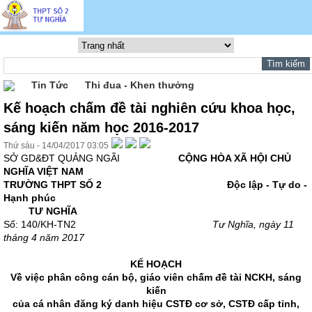
Tin Tức
Thi đua - Khen thưởng
Kế hoạch chấm đề tài nghiên cứu khoa học,
sáng kiến năm học 2016-2017
Thứ sáu - 14/04/2017 03:05
SỞ GD&ĐT QUẢNG NGÃI
CỘNG HÒA XÃ HỘI CHỦ
NGHĨA VIỆT NAM
TRƯỜNG THPT SỐ 2 Độc lập - Tự do -
Hạnh phúc
TƯ NGHĨA
Số: 140/KH-TN2
Tư Nghĩa, ngày 11
tháng 4 năm 2017
KẾ HOẠCH
Về việc phân công cán bộ, giáo viên chấm đề tài NCKH, sáng
kiến
của cá nhân đăng ký danh hiệu CSTĐ cơ sở, CSTĐ cấp tỉnh,