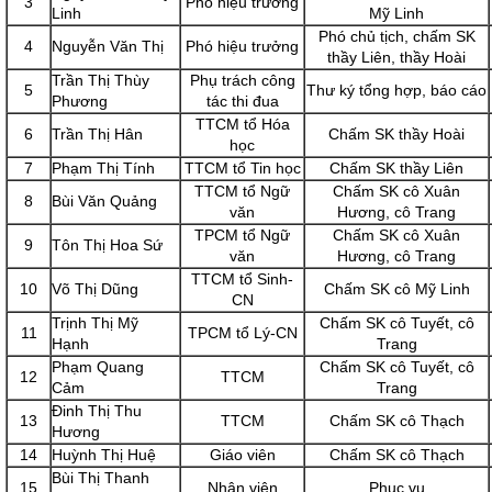
3
Phó hiệu trưởng
Linh
Mỹ Linh
Phó chủ tịch, chấm SK
4
Nguyễn Văn Thị
Phó hiệu trưởng
thầy Liên, thầy Hoài
Trần Thị Thùy
Phụ trách công
5
Thư ký tổng hợp, báo cáo
Phương
tác thi đua
TTCM tổ Hóa
6
Trần Thị Hân
Chấm SK thầy Hoài
học
7
Phạm Thị Tính
TTCM tổ Tin học
Chấm SK thầy Liên
TTCM tổ Ngữ
Chấm SK cô Xuân
8
Bùi Văn Quảng
văn
Hương, cô Trang
TPCM tổ Ngữ
Chấm SK cô Xuân
9
Tôn Thị Hoa Sứ
văn
Hương, cô Trang
TTCM tổ Sinh-
10
Võ Thị Dũng
Chấm SK cô Mỹ Linh
CN
Trịnh Thị Mỹ
Chấm SK cô Tuyết, cô
11
TPCM tổ Lý-CN
Hạnh
Trang
Phạm Quang
Chấm SK cô Tuyết, cô
12
TTCM
Cảm
Trang
Đinh Thị Thu
13
TTCM
Chấm SK cô Thạch
Hương
14
Huỳnh Thị Huệ
Giáo viên
Chấm SK cô Thạch
Bùi Thị Thanh
15
Nhân viên
Phục vụ