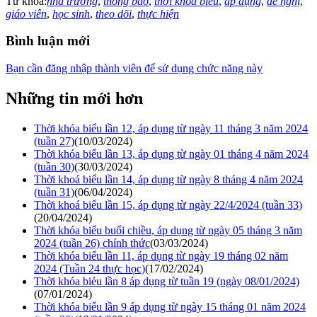
Từ khóa:
nhà trường
,
thông báo
,
thời khóa biểu
,
áp dụng
,
đề nghị
,
giáo viên
,
học sinh
,
theo dõi
,
thực hiện
Bình luận mới
Bạn cần đăng nhập thành viên để sử dụng chức năng này
Những tin mới hơn
Thời khóa biểu lần 12, áp dụng từ ngày 11 tháng 3 năm 2024
(tuần 27)
(10/03/2024)
Thời khóa biểu lần 13, áp dụng từ ngày 01 tháng 4 năm 2024
(tuần 30)
(30/03/2024)
Thời khoá biểu lần 14, áp dụng từ ngày 8 tháng 4 năm 2024
(tuần 31)
(06/04/2024)
Thời khoá biểu lần 15, áp dụng từ ngày 22/4/2024 (tuần 33)
(20/04/2024)
Thời khóa biểu buổi chiều, áp dụng từ ngày 05 tháng 3 năm
2024 (tuần 26) chính thức
(03/03/2024)
Thời khóa biểu lần 11, áp dụng từ ngày 19 tháng 02 năm
2024 (Tuần 24 thực học)
(17/02/2024)
Thời khóa biẻu lần 8 áp dụng từ tuần 19 (ngày 08/01/2024)
(07/01/2024)
Thời khóa biểu lần 9 áp dụng từ ngày 15 tháng 01 năm 2024