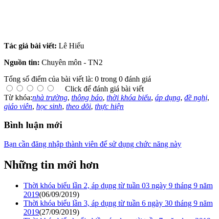
Tác giả bài viết:
Lê Hiếu
Nguồn tin:
Chuyên môn - TN2
Tổng số điểm của bài viết là: 0 trong 0 đánh giá
Click để đánh giá bài viết
Từ khóa:
nhà trường
,
thông báo
,
thời khóa biểu
,
áp dụng
,
đề nghị
,
giáo viên
,
học sinh
,
theo dõi
,
thực hiện
Bình luận mới
Bạn cần đăng nhập thành viên để sử dụng chức năng này
Những tin mới hơn
Thời khóa biểu lần 2, áp dụng từ tuần 03 ngày 9 tháng 9 năm
2019
(06/09/2019)
Thời khóa biểu lần 3, áp dụng từ tuần 6 ngày 30 tháng 9 năm
2019
(27/09/2019)