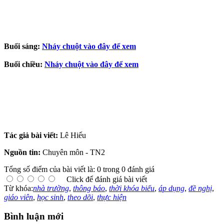
Buổi sáng:
Nháy chuột vào đây để xem
Buổi chiều:
Nháy chuột vào đây để xem
Tác giả bài viết:
Lê Hiếu
Nguồn tin:
Chuyên môn - TN2
Tổng số điểm của bài viết là: 0 trong 0 đánh giá
Click để đánh giá bài viết
Từ khóa:
nhà trường
,
thông báo
,
thời khóa biểu
,
áp dụng
,
đề nghị
,
giáo viên
,
học sinh
,
theo dõi
,
thực hiện
Bình luận mới