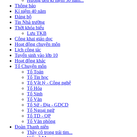
Hướng đến kỉ niệm 30 năm...
Thông báo
Kỉ niệm 40 năm
Đảng bộ
Tin Nhà trường
Thời khóa biểu
Lưu TKB
Công khai giáo dục
Hoạt động chuyên môn
Lịch công tác
Tuyển sinh vào lớp 10
Hoạt động khác
Tổ Chuyên môn
Tổ Toán
Tổ Tin học
Tổ Vật lý - Công nghệ
Tổ Hóa
Tổ Sinh
Tổ Văn
Tổ Sử - Địa - GDCD
Tổ Ngoại ngữ
Tổ TD - QP
Tổ Văn phòng
Đoàn Thanh niên
Thầy cô trong trái tim...