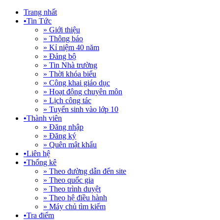
Trang nhất
•
Tin Tức
» Giới thiệu
» Thông báo
» Kỉ niệm 40 năm
» Đảng bộ
» Tin Nhà trường
» Thời khóa biểu
» Công khai giáo dục
» Hoạt động chuyên môn
» Lịch công tác
» Tuyển sinh vào lớp 10
•
Thành viên
» Đăng nhập
» Đăng ký
» Quên mật khẩu
•
Liên hệ
•
Thống kê
» Theo đường dẫn đến site
» Theo quốc gia
» Theo trình duyệt
» Theo hệ điều hành
» Máy chủ tìm kiếm
•
Tra điểm