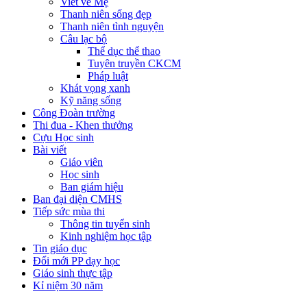
Viết về Mẹ
Thanh niên sống đẹp
Thanh niên tình nguyện
Câu lạc bộ
Thể dục thể thao
Tuyên truyền CKCM
Pháp luật
Khát vọng xanh
Kỹ năng sống
Công Đoàn trường
Thi đua - Khen thưởng
Cựu Học sinh
Bài viết
Giáo viên
Học sinh
Ban giám hiệu
Ban đại diện CMHS
Tiếp sức mùa thi
Thông tin tuyển sinh
Kinh nghiệm học tập
Tin giáo dục
Đổi mới PP dạy học
Giáo sinh thực tập
Kỉ niệm 30 năm