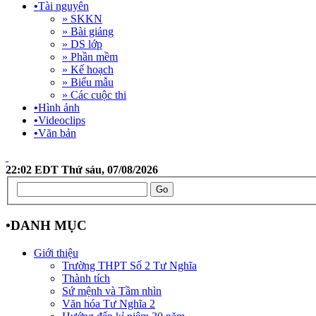
•
Tài nguyên
» SKKN
» Bài giảng
» DS lớp
» Phần mềm
» Kế hoạch
» Biểu mẫu
» Các cuộc thi
•
Hình ảnh
•
Videoclips
•
Văn bản
22:02 EDT Thứ sáu, 07/08/2026
•
DANH MỤC
Giới thiệu
Trường THPT Số 2 Tư Nghĩa
Thành tích
Sứ mệnh và Tầm nhìn
Văn hóa Tư Nghĩa 2