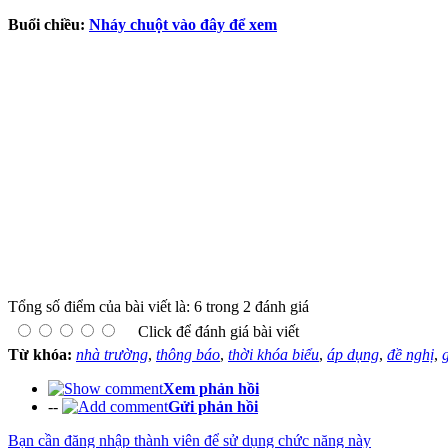
Buổi chiều:
Nháy chuột vào đây để xem
Tổng số điểm của bài viết là: 6 trong 2 đánh giá
Click để đánh giá bài viết
Từ khóa:
nhà trường
,
thông báo
,
thời khóa biểu
,
áp dụng
,
đề nghị
,
Xem phản hồi
--
Gửi phản hồi
Bạn cần đăng nhập thành viên để sử dụng chức năng này