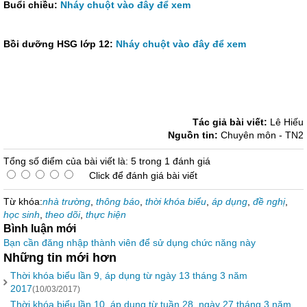
Buổi chiều:
Nháy chuột vào đây để xem
Bồi dưỡng HSG lớp 12:
Nháy chuột vào đây để xem
Tác giả bài viết:
Lê Hiếu
Nguồn tin:
Chuyên môn - TN2
Tổng số điểm của bài viết là: 5 trong 1 đánh giá
Click để đánh giá bài viết
Từ khóa:
nhà trường
,
thông báo
,
thời khóa biểu
,
áp dụng
,
đề nghị
,
học sinh
,
theo dõi
,
thực hiện
Bình luận mới
Bạn cần đăng nhập thành viên để sử dụng chức năng này
Những tin mới hơn
Thời khóa biểu lần 9, áp dụng từ ngày 13 tháng 3 năm
2017
(10/03/2017)
Thời khóa biểu lần 10, áp dụng từ tuần 28, ngày 27 tháng 3 năm