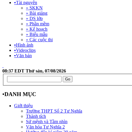
•
Tài nguyên
» SKKN
» Bài giảng
» DS lớp
» Phần mềm
» Kế hoạch
» Biểu mẫu
» Các cuộc thi
•
Hình ảnh
•
Videoclips
•
Văn bản
08:37 EDT Thứ sáu, 07/08/2026
•
DANH MỤC
Giới thiệu
Trường THPT Số 2 Tư Nghĩa
Thành tích
Sứ mệnh và Tầm nhìn
Văn hóa Tư Nghĩa 2