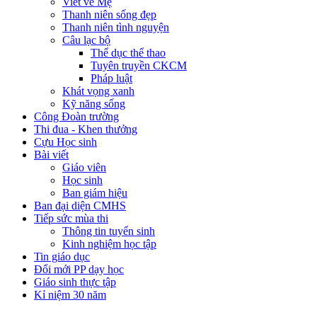
Viết về Mẹ
Thanh niên sống đẹp
Thanh niên tình nguyện
Câu lạc bộ
Thể dục thể thao
Tuyên truyền CKCM
Pháp luật
Khát vọng xanh
Kỹ năng sống
Công Đoàn trường
Thi đua - Khen thưởng
Cựu Học sinh
Bài viết
Giáo viên
Học sinh
Ban giám hiệu
Ban đại diện CMHS
Tiếp sức mùa thi
Thông tin tuyển sinh
Kinh nghiệm học tập
Tin giáo dục
Đổi mới PP dạy học
Giáo sinh thực tập
Kỉ niệm 30 năm