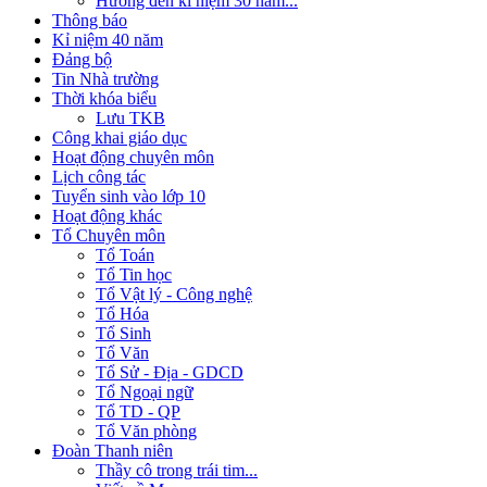
Hướng đến kỉ niệm 30 năm...
Thông báo
Kỉ niệm 40 năm
Đảng bộ
Tin Nhà trường
Thời khóa biểu
Lưu TKB
Công khai giáo dục
Hoạt động chuyên môn
Lịch công tác
Tuyển sinh vào lớp 10
Hoạt động khác
Tổ Chuyên môn
Tổ Toán
Tổ Tin học
Tổ Vật lý - Công nghệ
Tổ Hóa
Tổ Sinh
Tổ Văn
Tổ Sử - Địa - GDCD
Tổ Ngoại ngữ
Tổ TD - QP
Tổ Văn phòng
Đoàn Thanh niên
Thầy cô trong trái tim...