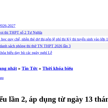
c 2026-2027
ng coi thi THPT số 2 Tư Nghĩa
 học quy chế, nhận thẻ dự thi,nộp lệ phí thi Kỳ thi tuyển sinh vào lớ
 danh sách phòng thi thử TN THPT 2026 lần 3
khóa biểu dạy bù các ngày nghỉ Lễ
»
Tin Tức
»
Thời khóa biểu
ểu lần 2, áp dụng từ ngày 13 thá