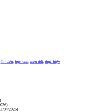
giáo viên
,
học sinh
,
theo dõi
,
thực hiện
)
2026)
11/04/2026)