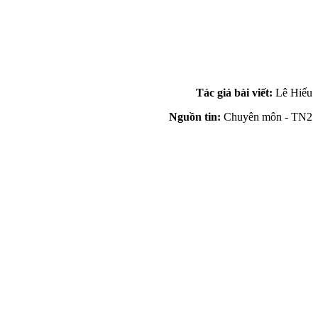
Tác giả bài viết:
Lê Hiếu
Nguồn tin:
Chuyên môn - TN2