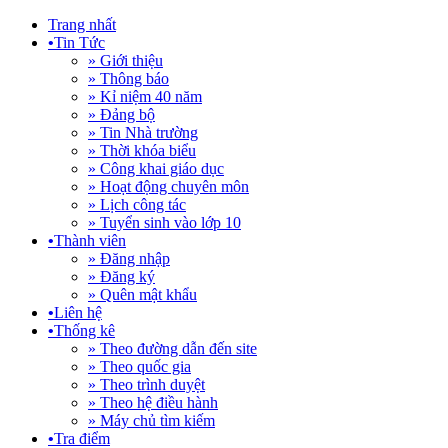
Trang nhất
•
Tin Tức
» Giới thiệu
» Thông báo
» Kỉ niệm 40 năm
» Đảng bộ
» Tin Nhà trường
» Thời khóa biểu
» Công khai giáo dục
» Hoạt động chuyên môn
» Lịch công tác
» Tuyển sinh vào lớp 10
•
Thành viên
» Đăng nhập
» Đăng ký
» Quên mật khẩu
•
Liên hệ
•
Thống kê
» Theo đường dẫn đến site
» Theo quốc gia
» Theo trình duyệt
» Theo hệ điều hành
» Máy chủ tìm kiếm
•
Tra điểm