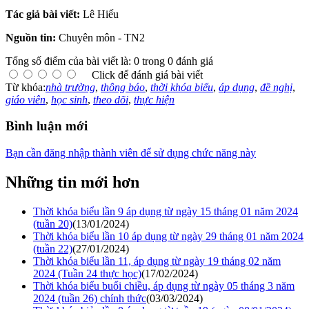
Tác giả bài viết:
Lê Hiếu
Nguồn tin:
Chuyên môn - TN2
Tổng số điểm của bài viết là: 0 trong 0 đánh giá
Click để đánh giá bài viết
Từ khóa:
nhà trường
,
thông báo
,
thời khóa biểu
,
áp dụng
,
đề nghị
,
giáo viên
,
học sinh
,
theo dõi
,
thực hiện
Bình luận mới
Bạn cần đăng nhập thành viên để sử dụng chức năng này
Những tin mới hơn
Thời khóa biểu lần 9 áp dụng từ ngày 15 tháng 01 năm 2024
(tuần 20)
(13/01/2024)
Thời khóa biểu lần 10 áp dụng từ ngày 29 tháng 01 năm 2024
(tuần 22)
(27/01/2024)
Thời khóa biểu lần 11, áp dụng từ ngày 19 tháng 02 năm
2024 (Tuần 24 thực học)
(17/02/2024)
Thời khóa biểu buổi chiều, áp dụng từ ngày 05 tháng 3 năm
2024 (tuần 26) chính thức
(03/03/2024)