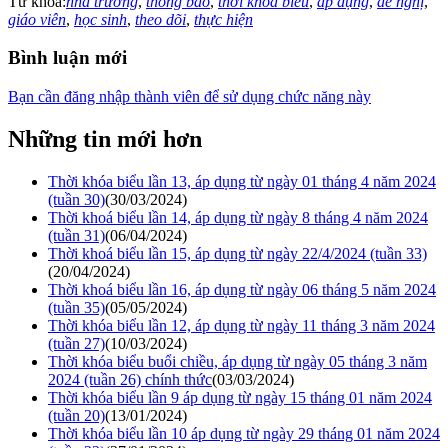
Từ khóa:
nhà trường
,
thông báo
,
thời khóa biểu
,
áp dụng
,
đề nghị
,
giáo viên
,
học sinh
,
theo dõi
,
thực hiện
Bình luận mới
Bạn cần đăng nhập thành viên để sử dụng chức năng này
Những tin mới hơn
Thời khóa biểu lần 13, áp dụng từ ngày 01 tháng 4 năm 2024
(tuần 30)
(30/03/2024)
Thời khoá biểu lần 14, áp dụng từ ngày 8 tháng 4 năm 2024
(tuần 31)
(06/04/2024)
Thời khoá biểu lần 15, áp dụng từ ngày 22/4/2024 (tuần 33)
(20/04/2024)
Thời khoá biểu lần 16, áp dụng từ ngày 06 tháng 5 năm 2024
(tuần 35)
(05/05/2024)
Thời khóa biểu lần 12, áp dụng từ ngày 11 tháng 3 năm 2024
(tuần 27)
(10/03/2024)
Thời khóa biểu buổi chiều, áp dụng từ ngày 05 tháng 3 năm
2024 (tuần 26) chính thức
(03/03/2024)
Thời khóa biểu lần 9 áp dụng từ ngày 15 tháng 01 năm 2024
(tuần 20)
(13/01/2024)
Thời khóa biểu lần 10 áp dụng từ ngày 29 tháng 01 năm 2024