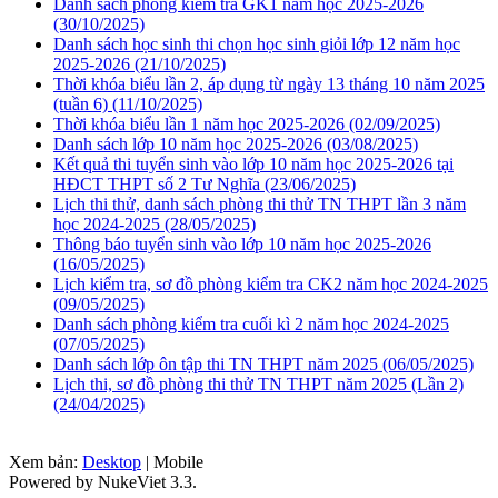
Danh sách phòng kiểm tra GK1 năm học 2025-2026
(30/10/2025)
Danh sách học sinh thi chọn học sinh giỏi lớp 12 năm học
2025-2026
(21/10/2025)
Thời khóa biểu lần 2, áp dụng từ ngày 13 tháng 10 năm 2025
(tuần 6)
(11/10/2025)
Thời khóa biểu lần 1 năm học 2025-2026
(02/09/2025)
Danh sách lớp 10 năm học 2025-2026
(03/08/2025)
Kết quả thi tuyển sinh vào lớp 10 năm học 2025-2026 tại
HĐCT THPT số 2 Tư Nghĩa
(23/06/2025)
Lịch thi thử, danh sách phòng thi thử TN THPT lần 3 năm
học 2024-2025
(28/05/2025)
Thông báo tuyển sinh vào lớp 10 năm học 2025-2026
(16/05/2025)
Lịch kiểm tra, sơ đồ phòng kiểm tra CK2 năm học 2024-2025
(09/05/2025)
Danh sách phòng kiểm tra cuối kì 2 năm học 2024-2025
(07/05/2025)
Danh sách lớp ôn tập thi TN THPT năm 2025
(06/05/2025)
Lịch thi, sơ đồ phòng thi thử TN THPT năm 2025 (Lần 2)
(24/04/2025)
Xem bản:
Desktop
| Mobile
Powered by NukeViet 3.3.