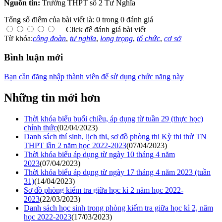
Nguồn tin:
Trường THPT số 2 Tư Nghĩa
Tổng số điểm của bài viết là: 0 trong 0 đánh giá
Click để đánh giá bài viết
Từ khóa:
công đoàn
,
tư nghĩa
,
long trọng
,
tổ chức
,
cơ sở
Bình luận mới
Bạn cần đăng nhập thành viên để sử dụng chức năng này
Những tin mới hơn
Thời khóa biểu buổi chiều, áp dụng từ tuần 29 (thực học)
chính thức
(02/04/2023)
Danh sách thí sinh, lịch thi, sơ đồ phòng thi Kỳ thi thử TN
THPT lần 2 năm học 2022-2023
(07/04/2023)
Thời khóa biểu áp dụng từ ngày 10 tháng 4 năm
2023
(07/04/2023)
Thời khóa biểu áp dụng từ ngày 17 tháng 4 năm 2023 (tuần
31)
(14/04/2023)
Sơ đồ phòng kiểm tra giữa học kì 2 năm học 2022-
2023
(22/03/2023)
Danh sách học sinh trong phòng kiểm tra giữa học kì 2, năm
học 2022-2023
(17/03/2023)