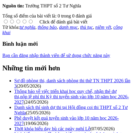
Nguồn tin:
Trường THPT số 2 Tư Nghĩa
Tổng số điểm của bài viết là: 0 trong 0 đánh giá
Click để đánh giá bài viết
Từ khóa:
tư nghĩa
,
thông báo
,
danh mục
,
thủ tục
,
niêm yết
,
công
khai
Bình luận mới
Bạn cần đăng nhập thành viên để sử dụng chức năng này
Những tin mới hơn
Sơ đồ phòng thi, danh sách phòng thi thử TN THPT 2026 lần
3
(20/05/2026)
Thông báo về việc triển khai học quy chế, nhận thẻ dự
thi,nộp lệ phí thi Kỳ thi tuyển sinh vào lớp 10 năm học 2026-
2027
(24/05/2026)
Danh sách thí sinh dự thi tại Hội đồng coi thi THPT số 2 Tư
Nghĩa
(25/05/2026)
Phê duyệt kết quả tuyển sinh vào lớp 10 năm học 2026-
2027
(19/06/2026)
Thời khóa biểu dạy bù các ngày nghỉ Lễ
(07/05/2026)