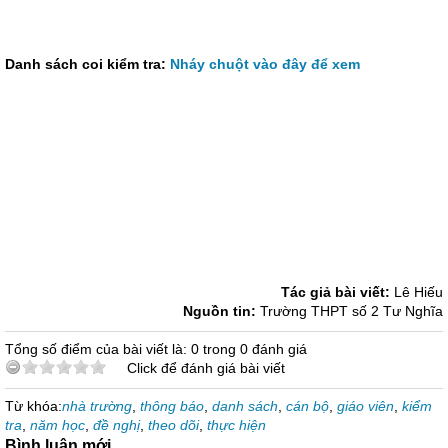
Danh sách coi kiểm tra:
Nháy chuột vào đây để xem
Tác giả bài viết:
Lê Hiếu
Nguồn tin:
Trường THPT số 2 Tư Nghĩa
Tổng số điểm của bài viết là: 0 trong 0 đánh giá
Click để đánh giá bài viết
Từ khóa:
nhà trường
,
thông báo
,
danh sách
,
cán bộ
,
giáo viên
,
kiểm
tra
,
năm học
,
đề nghị
,
theo dõi
,
thực hiện
Bình luận mới