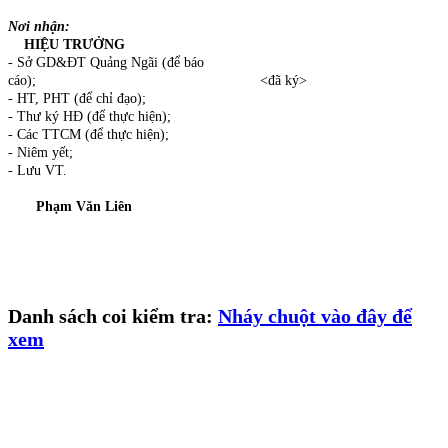
Nơi nhận:
HIỆU TRƯỞNG
- Sở GD&ĐT Quảng Ngãi (để báo
cáo); <đã ký>
- HT, PHT (để chỉ đạo);
- Thư ký HĐ (để thực hiện);
- Các TTCM (để thực hiện);
- Niêm yết;
- Lưu VT.
Phạm Văn Liên
Danh sách coi kiểm tra:
Nháy chuột vào đây để
xem