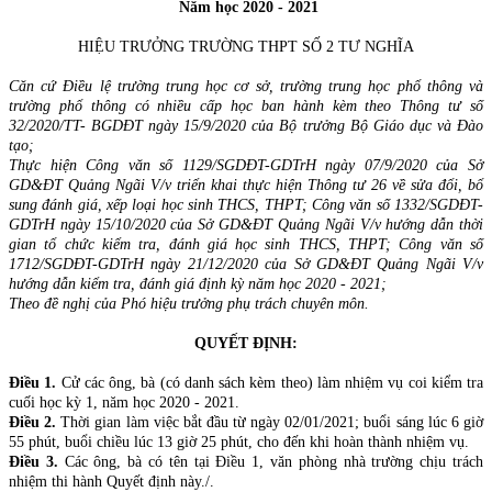
Năm học 2020 - 2021
HIỆU TRƯỞNG TRƯỜNG THPT SỐ 2 TƯ NGHĨA
Căn cứ Điều lệ trường trung học cơ sở, trường trung học phổ thông và
trường phổ thông có nhiều cấp học ban hành kèm theo Thông tư số
32/2020/TT- BGDĐT ngày 15/9/2020 của Bộ trưởng Bộ Giáo dục và Đào
tạo;
Thực hiện Công văn số 1129/SGDĐT-GDTrH ngày 07/9/2020 của Sở
GD&ĐT Quảng Ngãi V/v triển khai thực hiện Thông tư 26 về sửa đổi, bổ
sung đánh giá, xếp loại học sinh THCS, THPT; Công văn số 1332/SGDĐT-
GDTrH ngày 15/10/2020 của Sở GD&ĐT Quảng Ngãi V/v hướng dẫn thời
gian tổ chức kiểm tra, đánh giá học sinh THCS, THPT; Công văn số
1712/SGDĐT-GDTrH ngày 21/12/2020 của Sở GD&ĐT Quảng Ngãi V/v
hướng dẫn kiểm tra, đánh giá định kỳ năm học 2020 - 2021;
Theo đề nghị của Phó hiệu trưởng phụ trách chuyên môn.
QUYẾT ĐỊNH:
Điều 1.
Cử các ông, bà (có danh sách kèm theo) làm nhiệm vụ coi kiểm tra
cuối học kỳ 1, năm học 2020 - 2021.
Điều 2
.
Thời gian làm việc bắt đầu từ ngày 02/01/2021; buổi sáng lúc 6 giờ
55 phút, buổi chiều lúc 13 giờ 25 phút, cho đến khi hoàn thành nhiệm vụ.
Điều 3.
Các ông, bà có tên tại Điều 1, văn phòng nhà trường chịu trách
nhiệm thi hành Quyết định này./.