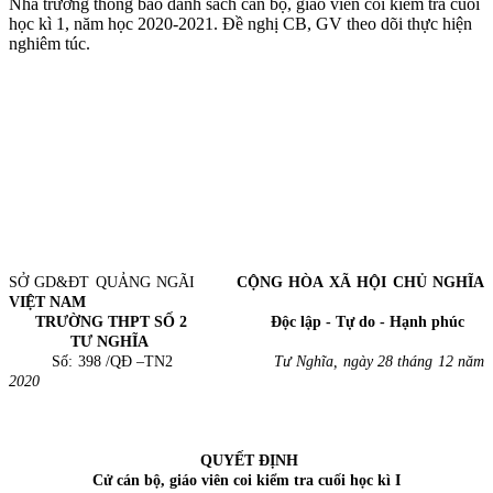
Nhà trường thông báo danh sách cán bộ, giáo viên coi kiểm tra cuối
học kì 1, năm học 2020-2021. Đề nghị CB, GV theo dõi thực hiện
nghiêm túc.
SỞ GD&ĐT QUẢNG NGÃI
CỘNG HÒA XÃ HỘI CHỦ NGHĨA
VIỆT NAM
TRƯỜNG THPT SỐ 2 Độc lập - Tự do - Hạnh phúc
TƯ NGHĨA
Số: 398 /QĐ –TN2
T
ư Nghĩa, ngày 28 tháng 12 năm
2020
QUYẾT ĐỊNH
Cử cán bộ, giáo viên coi kiểm tra cuối học kì I