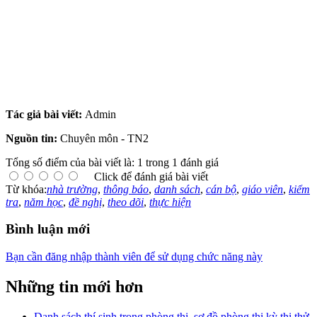
Tác giả bài viết:
Admin
Nguồn tin:
Chuyên môn - TN2
Tổng số điểm của bài viết là: 1 trong 1 đánh giá
Click để đánh giá bài viết
Từ khóa:
nhà trường
,
thông báo
,
danh sách
,
cán bộ
,
giáo viên
,
kiểm
tra
,
năm học
,
đề nghị
,
theo dõi
,
thực hiện
Bình luận mới
Bạn cần đăng nhập thành viên để sử dụng chức năng này
Những tin mới hơn
Danh sách thí sinh trong phòng thi, sơ đồ phòng thi kỳ thi thử