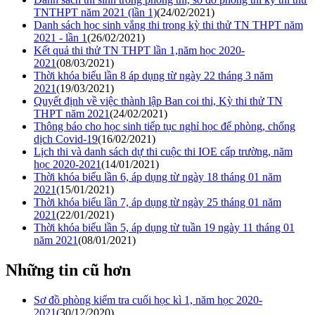
TNTHPT năm 2021 (lần 1)
(24/02/2021)
Danh sách học sinh vắng thi trong kỳ thi thử TN THPT năm
2021 - lần 1
(26/02/2021)
Kết quả thi thử TN THPT lần 1,năm học 2020-
2021
(08/03/2021)
Thời khóa biểu lần 8 áp dụng từ ngày 22 tháng 3 năm
2021
(19/03/2021)
Quyết định về việc thành lập Ban coi thi, Kỳ thi thử TN
THPT năm 2021
(24/02/2021)
Thông báo cho học sinh tiếp tục nghỉ học để phòng, chống
dịch Covid-19
(16/02/2021)
Lịch thi và danh sách dự thi cuộc thi IOE cấp trường, năm
học 2020-2021
(14/01/2021)
Thời khóa biểu lần 6, áp dụng từ ngày 18 tháng 01 năm
2021
(15/01/2021)
Thời khóa biểu lần 7, áp dụng từ ngày 25 tháng 01 năm
2021
(22/01/2021)
Thời khóa biểu lần 5, áp dụng từ tuần 19 ngày 11 tháng 01
năm 2021
(08/01/2021)
Những tin cũ hơn
Sơ đồ phòng kiểm tra cuối học kì 1, năm học 2020-
2021
(30/12/2020)