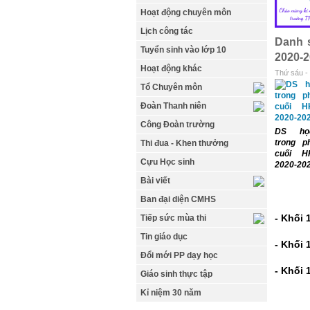
Hoạt động chuyên môn
Lịch công tác
Danh s
Tuyển sinh vào lớp 10
2020-
Hoạt động khác
Thứ sáu -
Tổ Chuyên môn
Đoàn Thanh niên
Công Đoàn trường
DS họ
trong p
Thi đua - Khen thưởng
cuối H
Cựu Học sinh
2020-20
Bài viết
Ban đại diện CMHS
- Khối 
Tiếp sức mùa thi
Tin giáo dục
- Khối 
Đổi mới PP dạy học
- Khối 
Giáo sinh thực tập
Kỉ niệm 30 năm