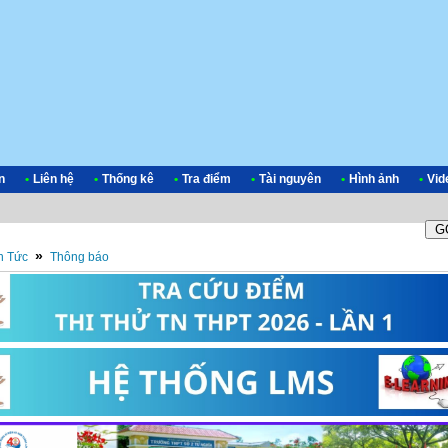
n
•
Liên hệ
•
Thống kê
•
Tra điểm
•
Tài nguyên
•
Hình ảnh
•
Vid
»
n Tức
Thông báo