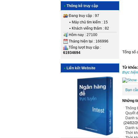
•
Thống kê truy cập
Đang truy cập : 97
•
Máy chủ tìm kiếm : 15
•
Khách viếng thăm : 82
Hôm nay : 27100
Tháng hiện tại : 166996
Tổng lượt truy cập :
Tổng số đ
61934694
Từ khóa
•
Liên kết Website
thực hiện
Bạn cầ
Những ti
Thông b
Quyết đ
Danh sá
(24/02/2
Danh sá
Thời kh
Thời kh