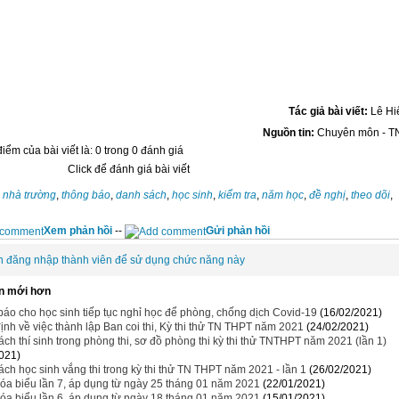
Tác giả bài viết:
Lê Hi
Nguồn tin:
Chuyên môn - T
iểm của bài viết là: 0 trong 0 đánh giá
Click để đánh giá bài viết
:
nhà trường
,
thông báo
,
danh sách
,
học sinh
,
kiểm tra
,
năm học
,
đề nghị
,
theo dõi
,
Xem phản hồi
--
Gửi phản hồi
n đăng nhập thành viên để sử dụng chức năng này
n mới hơn
áo cho học sinh tiếp tục nghỉ học để phòng, chống dịch Covid-19
(16/02/2021)
ịnh về việc thành lập Ban coi thi, Kỳ thi thử TN THPT năm 2021
(24/02/2021)
ch thí sinh trong phòng thi, sơ đồ phòng thi kỳ thi thử TNTHPT năm 2021 (lần 1)
021)
ch học sinh vắng thi trong kỳ thi thử TN THPT năm 2021 - lần 1
(26/02/2021)
óa biểu lần 7, áp dụng từ ngày 25 tháng 01 năm 2021
(22/01/2021)
óa biểu lần 6, áp dụng từ ngày 18 tháng 01 năm 2021
(15/01/2021)