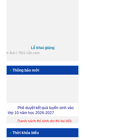
Lễ khai giảng
6 Ảnh | 7821 Lần xem
Các tổ chuyên môn
9 Ảnh | 9636 Lần xem
•
Thông báo mới
+ Xem tất cả
Phê duyệt kết quả tuyển sinh vào
lớp 10 năm học 2026-2027
Danh sách thí sinh dự thi tại Hội
đồng coi thi THPT số 2 Tư Nghĩa
Thông báo về việc triển khai học
•
Thời khóa biểu
quy chế, nhận thẻ dự thi,nộp lệ phí thi Kỳ