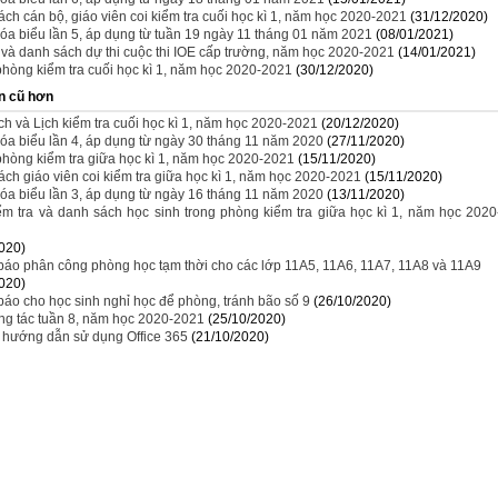
ch cán bộ, giáo viên coi kiểm tra cuối học kì 1, năm học 2020-2021
(31/12/2020)
óa biểu lần 5, áp dụng từ tuần 19 ngày 11 tháng 01 năm 2021
(08/01/2021)
i và danh sách dự thi cuộc thi IOE cấp trường, năm học 2020-2021
(14/01/2021)
hòng kiểm tra cuối học kì 1, năm học 2020-2021
(30/12/2020)
n cũ hơn
h và Lịch kiểm tra cuối học kì 1, năm học 2020-2021
(20/12/2020)
óa biểu lần 4, áp dụng từ ngày 30 tháng 11 năm 2020
(27/11/2020)
hòng kiểm tra giữa học kì 1, năm học 2020-2021
(15/11/2020)
ch giáo viên coi kiểm tra giữa học kì 1, năm học 2020-2021
(15/11/2020)
óa biểu lần 3, áp dụng từ ngày 16 tháng 11 năm 2020
(13/11/2020)
ểm tra và danh sách học sinh trong phòng kiểm tra giữa học kì 1, năm học 2020
020)
áo phân công phòng học tạm thời cho các lớp 11A5, 11A6, 11A7, 11A8 và 11A9
020)
áo cho học sinh nghỉ học để phòng, tránh bão số 9
(26/10/2020)
ng tác tuần 8, năm học 2020-2021
(25/10/2020)
u hướng dẫn sử dụng Office 365
(21/10/2020)