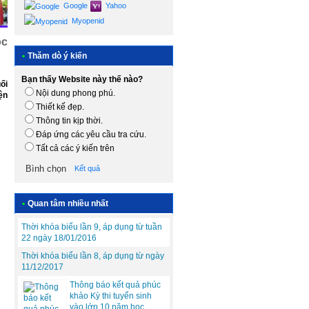
Google
Yahoo
Myopenid
ọc
•
Thăm dò ý kiến
Bạn thấy Website này thế nào?
ối
Nội dung phong phú.
ện
Thiết kế đẹp.
Thông tin kịp thời.
Đáp ứng các yêu cầu tra cứu.
Tất cả các ý kiến trên
Kết quả
•
Quan tâm nhiều nhất
Thời khóa biểu lần 9, áp dụng từ tuần
22 ngày 18/01/2016
Thời khóa biểu lần 8, áp dụng từ ngày
11/12/2017
Thông báo kết quả phúc
khảo Kỳ thi tuyển sinh
vào lớp 10 năm học