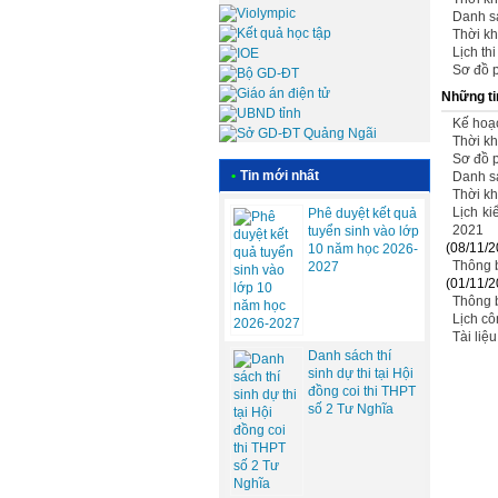
Danh sá
Thời kh
Lịch th
Sơ đồ p
Những ti
Kế hoạc
Thời kh
Sơ đồ p
•
Tin mới nhất
Danh sá
Thời kh
Lịch ki
Phê duyệt kết quả
2021
tuyển sinh vào lớp
(08/11/2
10 năm học 2026-
Thông b
2027
(01/11/2
Thông b
Lịch cô
Tài liệ
Danh sách thí
sinh dự thi tại Hội
đồng coi thi THPT
số 2 Tư Nghĩa