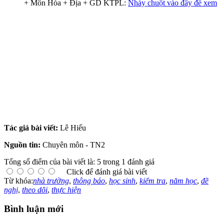
+ Môn Hóa + Địa + GD KTPL:
Nháy chuột vào đây để xem
Tác giả bài viết:
Lê Hiếu
Nguồn tin:
Chuyên môn - TN2
Tổng số điểm của bài viết là: 5 trong 1 đánh giá
Click để đánh giá bài viết
Từ khóa:
nhà trường
,
thông báo
,
học sinh
,
kiểm tra
,
năm học
,
đề
nghị
,
theo dõi
,
thực hiện
Bình luận mới