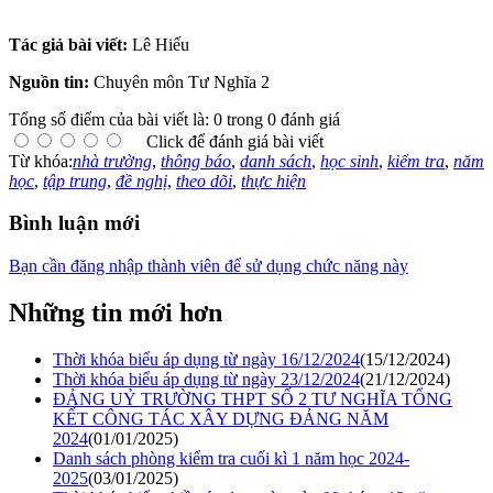
Tác giả bài viết:
Lê Hiếu
Nguồn tin:
Chuyên môn Tư Nghĩa 2
Tổng số điểm của bài viết là: 0 trong 0 đánh giá
Click để đánh giá bài viết
Từ khóa:
nhà trường
,
thông báo
,
danh sách
,
học sinh
,
kiểm tra
,
năm
học
,
tập trung
,
đề nghị
,
theo dõi
,
thực hiện
Bình luận mới
Bạn cần đăng nhập thành viên để sử dụng chức năng này
Những tin mới hơn
Thời khóa biểu áp dụng từ ngày 16/12/2024
(15/12/2024)
Thời khóa biểu áp dụng từ ngày 23/12/2024
(21/12/2024)
ĐẢNG UỶ TRƯỜNG THPT SỐ 2 TƯ NGHĨA TỔNG
KẾT CÔNG TÁC XÂY DỰNG ĐẢNG NĂM
2024
(01/01/2025)
Danh sách phòng kiểm tra cuối kì 1 năm học 2024-
2025
(03/01/2025)