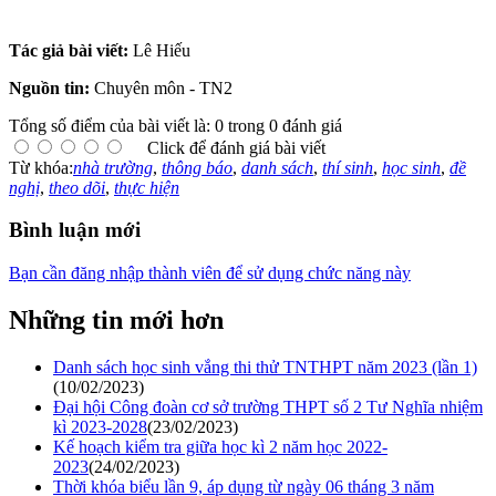
Tác giả bài viết:
Lê Hiếu
Nguồn tin:
Chuyên môn - TN2
Tổng số điểm của bài viết là: 0 trong 0 đánh giá
Click để đánh giá bài viết
Từ khóa:
nhà trường
,
thông báo
,
danh sách
,
thí sinh
,
học sinh
,
đề
nghị
,
theo dõi
,
thực hiện
Bình luận mới
Bạn cần đăng nhập thành viên để sử dụng chức năng này
Những tin mới hơn
Danh sách học sinh vắng thi thử TNTHPT năm 2023 (lần 1)
(10/02/2023)
Đại hội Công đoàn cơ sở trường THPT số 2 Tư Nghĩa nhiệm
kì 2023-2028
(23/02/2023)
Kế hoạch kiểm tra giữa học kì 2 năm học 2022-
2023
(24/02/2023)
Thời khóa biểu lần 9, áp dụng từ ngày 06 tháng 3 năm