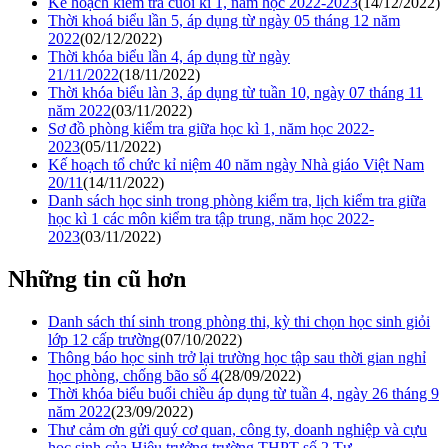
Kế hoạch kiểm tra cuối kì 1, năm học 2022-2023
(14/12/2022)
Thời khoá biểu lần 5, áp dụng từ ngày 05 tháng 12 năm
2022
(02/12/2022)
Thời khóa biểu lần 4, áp dụng từ ngày
21/11/2022
(18/11/2022)
Thời khóa biểu làn 3, áp dụng từ tuần 10, ngày 07 tháng 11
năm 2022
(03/11/2022)
Sơ đồ phòng kiểm tra giữa học kì 1, năm học 2022-
2023
(05/11/2022)
Kế hoạch tổ chức kỉ niệm 40 năm ngày Nhà giáo Việt Nam
20/11
(14/11/2022)
Danh sách học sinh trong phòng kiểm tra, lịch kiểm tra giữa
học kì 1 các môn kiểm tra tập trung, năm học 2022-
2023
(03/11/2022)
Những tin cũ hơn
Danh sách thí sinh trong phòng thi, kỳ thi chọn học sinh giỏi
lớp 12 cấp trường
(07/10/2022)
Thông báo học sinh trở lại trường học tập sau thời gian nghỉ
học phòng, chống bão số 4
(28/09/2022)
Thời khóa biểu buổi chiều áp dụng từ tuần 4, ngày 26 tháng 9
năm 2022
(23/09/2022)
Thư cảm ơn gửi quý cơ quan, công ty, doanh nghiệp và cựu
học sinh của Hiệu trưởng trường THPT số 2 Tư