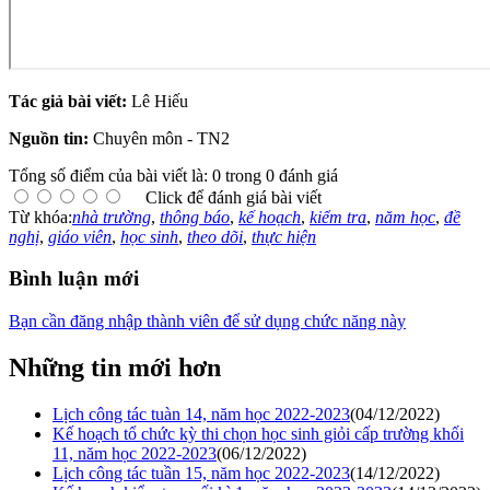
Tác giả bài viết:
Lê Hiếu
Nguồn tin:
Chuyên môn - TN2
Tổng số điểm của bài viết là: 0 trong 0 đánh giá
Click để đánh giá bài viết
Từ khóa:
nhà trường
,
thông báo
,
kế hoạch
,
kiểm tra
,
năm học
,
đề
nghị
,
giáo viên
,
học sinh
,
theo dõi
,
thực hiện
Bình luận mới
Bạn cần đăng nhập thành viên để sử dụng chức năng này
Những tin mới hơn
Lịch công tác tuàn 14, năm học 2022-2023
(04/12/2022)
Kế hoạch tổ chức kỳ thi chọn học sinh giỏi cấp trường khối
11, năm học 2022-2023
(06/12/2022)
Lịch công tác tuần 15, năm học 2022-2023
(14/12/2022)