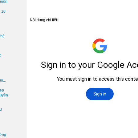
 môn
p 10
Nội dung chi tiết:
ghệ
D
im...
ẹp
guyện
CM
ưởng