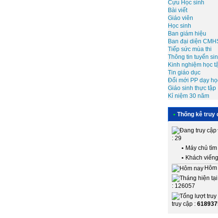
Cựu Học sinh
Bài viết
Giáo viên
Học sinh
Ban giám hiệu
Ban đại diện CMH
Tiếp sức mùa thi
Thông tin tuyển si
Kinh nghiệm học t
Tin giáo dục
Đổi mới PP dạy họ
Giáo sinh thực tập
Kỉ niệm 30 năm
•
Thống kê truy 
: 29
•
Máy chủ tìm 
•
Khách viếng
Hôm 
: 126057
truy cập :
618937