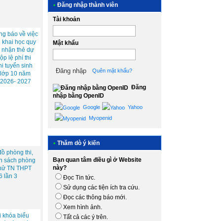
•
Đăng nhập thành viên
Tài khoản
ng báo về việc
n khai học quy
Mật khẩu
 nhận thẻ dự
nộp lệ phí thi
hi tuyển sinh
Quên mật khẩu?
 lớp 10 năm
 2026- 2027
Đăng
nhập bằng OpenID
Google
Yahoo
Myopenid
•
Thăm dò ý kiến
ồ phòng thi,
Bạn quan tâm điều gì ở Website
h sách phòng
này?
 thử TN THPT
6 lần 3
Đọc Tin tức.
Sử dụng các tiện ích tra cứu.
Đọc các thông báo mới.
Xem hình ảnh.
i khóa biểu
Tất cả các ý trên.