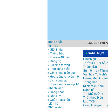
Trang nhất
19:35 EDT Thứ sá
•
Tin Tức
» Giới thiệu
•
DANH MỤC
» Thông báo
» Kỉ niệm 40 năm
Giới thiệu
» Đảng bộ
Trường THPT Số 2
» Tin Nhà trường
Thành tích
» Thời khóa biểu
Sứ mệnh và Tầm n
» Công khai giáo dục
Văn hóa Tư Nghĩa
» Hoạt động chuyên môn
Hướng đến kỉ niệm
» Lịch công tác
Thông báo
» Tuyển sinh vào lớp 10
Kỉ niệm 40 năm
•
Thành viên
Đảng bộ
» Đăng nhập
Tin Nhà trường
» Đăng ký
Thời khóa biểu
» Quên mật khẩu
Lưu TKB
•
Liên hệ
Công khai giáo dụ
•
Thống kê