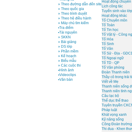
Hoạt động chuyên
» Theo đường dẫn đến site
Lịch công tác
» Theo quốc gia
Tuyển sinh vào lớ
» Theo trình duyệt
Hoạt động khác
» Theo hệ điều hành
Tổ Chuyên môn
» Máy chủ tìm kiếm
Tổ Toán
•
Tra điểm
Tổ Tin học
•
Tài nguyên
Tổ Vật lý - Công n
» SKKN
Tổ Hóa
» Bài giảng
Tổ Sinh
» DS lớp
Tổ Văn
» Phần mềm
Tổ Sử - Địa - GDC
» Kế hoạch
Tổ Ngoại ngữ
» Biểu mẫu
Tổ TD - QP
» Các cuộc thi
Tổ Văn phòng
•
Hình ảnh
Đoàn Thanh niên
•
Videoclips
Thầy cô trong trái t
•
Văn bản
Viết về Mẹ
Thanh niên sống đ
Thanh niên tình n
Câu lạc bộ
Thể dục thể thao
Tuyên truyền CK
Pháp luật
Khát vọng xanh
Kỹ năng sống
Công Đoàn trường
Thi đua - Khen th