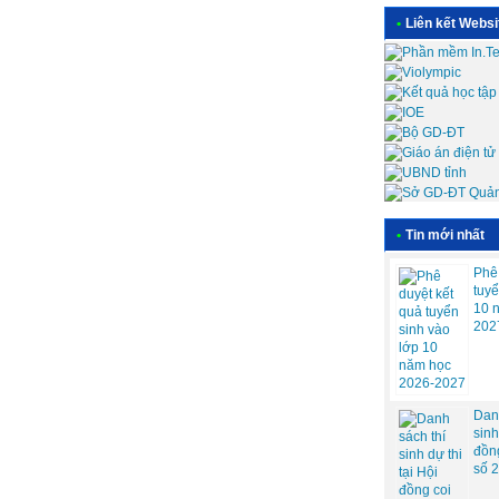
•
Liên kết Websi
•
Tin mới nhất
Phê 
tuyê
10 
202
Danh
sinh 
đồn
số 