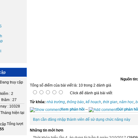
S
nh
ập
c
cập
Nguồn tin
Đang truy cập
Tổng số điểm của bài viết là: 10 trong 2 đánh giá
Click để đánh giá bài viết
kiếm : 2
 thăm : 27
Từ khóa:
nhà trường
,
thông báo
,
kế hoạch
,
thời gian
,
năm học
,
b
nay : 10328
Xem phản hồi
--
Gửi phản hồ
Tháng hiện tại
Bạn cần đăng nhập thành viên để sử dụng chức năng này
Tổng lượt
55
Những tin mới hơn
Thời khóa biểu lần 4, áp dụng từ tuần 6 ngày 2/10/2017
(29/09