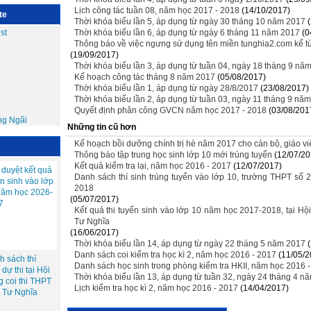
Lịch công tác tuần 08, năm học 2017 - 2018
(14/10/2017)
te
Thời khóa biểu lần 5, áp dụng từ ngày 30 tháng 10 năm 2017
Thời khóa biểu lần 6, áp dụng từ ngày 6 tháng 11 năm 2017
(0
Thông báo về việc ngưng sử dụng tên miền tunghia2.com kể t
(19/09/2017)
Thời khóa biểu lần 3, áp dụng từ tuần 04, ngày 18 tháng 9 nă
Kế hoạch công tác tháng 8 năm 2017
(05/08/2017)
Thời khóa biểu lần 1, áp dụng từ ngày 28/8/2017
(23/08/2017)
Thời khóa biểu lần 2, áp dụng từ tuần 03, ngày 11 tháng 9 nă
Quyết định phân công GVCN năm học 2017 - 2018
(03/08/201
Những tin cũ hơn
Kế hoạch bồi dưỡng chính trị hè năm 2017 cho cán bộ, giáo vi
Thông báo tập trung học sinh lớp 10 mới trúng tuyển
(12/07/20
Kết quả kiểm tra lại, năm học 2016 - 2017
(12/07/2017)
duyệt kết quả
Danh sách thí sinh trúng tuyển vào lớp 10, trường THPT số 
̉n sinh vào lớp
2018
năm học 2026-
(05/07/2017)
7
Kết quả thi tuyển sinh vào lớp 10 năm học 2017-2018, tại Hộ
Tư Nghĩa
(16/06/2017)
Thời khóa biểu lần 14, áp dụng từ ngày 22 tháng 5 năm 2017
Danh sách coi kiểm tra học kì 2, năm học 2016 - 2017
(11/05/2
 sách thí
Danh sách học sinh trong phòng kiểm tra HKII, năm học 2016 
dự thi tại Hội
Thời khóa biểu lần 13, áp dụng từ tuần 32, ngày 24 tháng 4 n
g coi thi THPT
Lịch kiểm tra học kì 2, năm học 2016 - 2017
(14/04/2017)
2 Tư Nghĩa