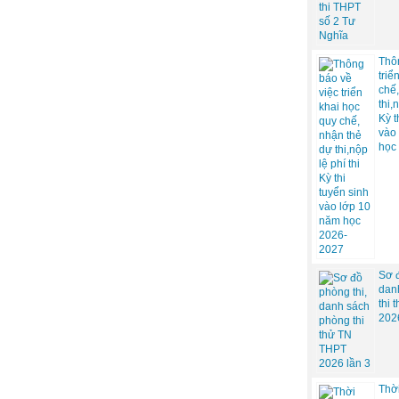
Thô
triể
chế,
thi,
Kỳ t
vào
học
Sơ đ
dan
thi
202
Thờ