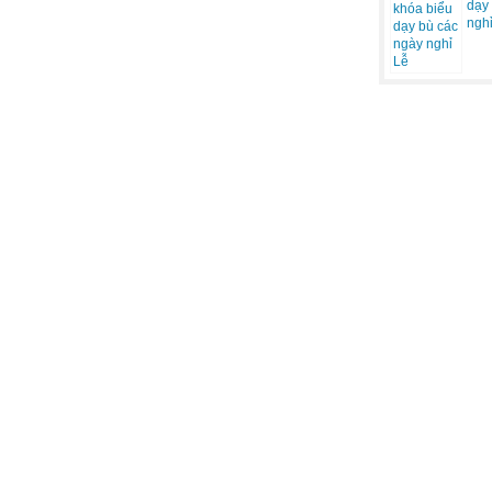
dạy
ngh