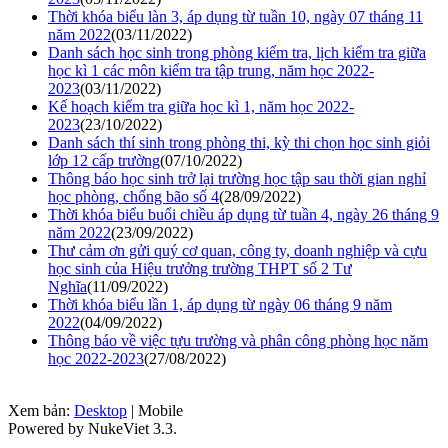
Thời khóa biểu làn 3, áp dụng từ tuần 10, ngày 07 tháng 11
năm 2022
(03/11/2022)
Danh sách học sinh trong phòng kiểm tra, lịch kiểm tra giữa
học kì 1 các môn kiểm tra tập trung, năm học 2022-
2023
(03/11/2022)
Kế hoạch kiểm tra giữa học kì 1, năm học 2022-
2023
(23/10/2022)
Danh sách thí sinh trong phòng thi, kỳ thi chọn học sinh giỏi
lớp 12 cấp trường
(07/10/2022)
Thông báo học sinh trở lại trường học tập sau thời gian nghỉ
học phòng, chống bão số 4
(28/09/2022)
Thời khóa biểu buổi chiều áp dụng từ tuần 4, ngày 26 tháng 9
năm 2022
(23/09/2022)
Thư cảm ơn gửi quý cơ quan, công ty, doanh nghiệp và cựu
học sinh của Hiệu trưởng trường THPT số 2 Tư
Nghĩa
(11/09/2022)
Thời khóa biểu lần 1, áp dụng từ ngày 06 tháng 9 năm
2022
(04/09/2022)
Thông báo về việc tựu trường và phân công phòng học năm
học 2022-2023
(27/08/2022)
Xem bản:
Desktop
| Mobile
Powered by NukeViet 3.3.