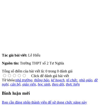
Tác giả bài viết:
Lê Hiếu
Nguồn tin:
Trường THPT số 2 Tư Nghĩa
Tổng số điểm của bài viết là: 0 trong 0 đánh giá
Click để đánh giá bài viết
Từ khóa:
nhà trường
,
thông báo
,
kế hoạch
,
tổ chức
,
nhà giáo
,
đề
nghị
,
cán bộ
,
giáo viên
,
học sinh
,
theo dõi
,
thực hiện
Bình luận mới
Bạn cần đăng nhập thành viên để sử dụng chức năng này