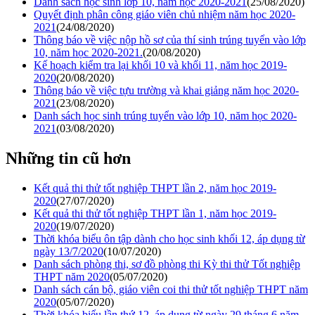
Danh sách học sinh lớp 10, năm học 2020-2021
(25/08/2020)
Quyết định phân công giáo viên chủ nhiệm năm học 2020-
2021
(24/08/2020)
Thông báo về việc nộp hồ sơ của thí sinh trúng tuyển vào lớp
10, năm học 2020-2021.
(20/08/2020)
Kế hoạch kiểm tra lại khối 10 và khối 11, năm học 2019-
2020
(20/08/2020)
Thông báo về việc tựu trường và khai giảng năm học 2020-
2021
(23/08/2020)
Danh sách học sinh trúng tuyển vào lớp 10, năm học 2020-
2021
(03/08/2020)
Những tin cũ hơn
Kết quả thi thử tốt nghiệp THPT lần 2, năm học 2019-
2020
(27/07/2020)
Kết quả thi thử tốt nghiệp THPT lần 1, năm học 2019-
2020
(19/07/2020)
Thời khóa biểu ôn tập dành cho học sinh khối 12, áp dụng từ
ngày 13/7/2020
(10/07/2020)
Danh sách phòng thi, sơ đồ phòng thi Kỳ thi thử Tốt nghiệp
THPT năm 2020
(05/07/2020)
Danh sách cán bộ, giáo viên coi thi thử tốt nghiệp THPT năm
2020
(05/07/2020)
Thời khóa biểu lần thứ 12, áp dụng từ ngày 29 tháng 6 năm