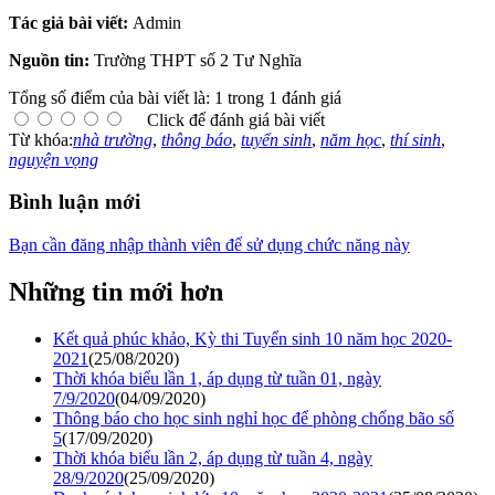
Tác giả bài viết:
Admin
Nguồn tin:
Trường THPT số 2 Tư Nghĩa
Tổng số điểm của bài viết là: 1 trong 1 đánh giá
Click để đánh giá bài viết
Từ khóa:
nhà trường
,
thông báo
,
tuyển sinh
,
năm học
,
thí sinh
,
nguyện vọng
Bình luận mới
Bạn cần đăng nhập thành viên để sử dụng chức năng này
Những tin mới hơn
Kết quả phúc khảo, Kỳ thi Tuyển sinh 10 năm học 2020-
2021
(25/08/2020)
Thời khóa biểu lần 1, áp dụng từ tuần 01, ngày
7/9/2020
(04/09/2020)
Thông báo cho học sinh nghỉ học để phòng chống bão số
5
(17/09/2020)
Thời khóa biểu lần 2, áp dụng từ tuần 4, ngày
28/9/2020
(25/09/2020)