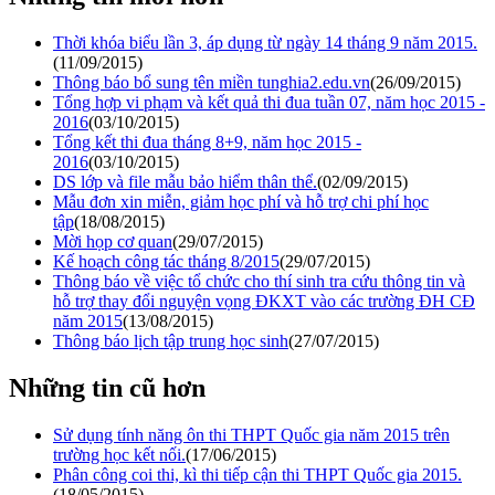
Thời khóa biểu lần 3, áp dụng từ ngày 14 tháng 9 năm 2015.
(11/09/2015)
Thông báo bổ sung tên miền tunghia2.edu.vn
(26/09/2015)
Tổng hợp vi phạm và kết quả thi đua tuần 07, năm học 2015 -
2016
(03/10/2015)
Tổng kết thi đua tháng 8+9, năm học 2015 -
2016
(03/10/2015)
DS lớp và file mẫu bảo hiểm thân thể.
(02/09/2015)
Mẫu đơn xin miễn, giảm học phí và hỗ trợ chi phí học
tập
(18/08/2015)
Mời họp cơ quan
(29/07/2015)
Kế hoạch công tác tháng 8/2015
(29/07/2015)
Thông báo về việc tổ chức cho thí sinh tra cứu thông tin và
hỗ trợ thay đổi nguyện vọng ĐKXT vào các trường ĐH CĐ
năm 2015
(13/08/2015)
Thông báo lịch tập trung học sinh
(27/07/2015)
Những tin cũ hơn
Sử dụng tính năng ôn thi THPT Quốc gia năm 2015 trên
trường học kết nối.
(17/06/2015)
Phân công coi thi, kì thi tiếp cận thi THPT Quốc gia 2015.
(18/05/2015)