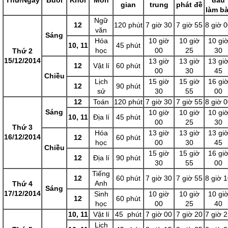
Thứ/Ngày
Buổi
Khối
Môn
đầu
gian
trung
phát đề
làm bà
Ngữ
12
120 phút
7 giờ 30
7 giờ 55
8 giờ 
văn
Sáng
Hóa
10 giờ
10 giờ
10 giơ
10, 11
45 phút
học
00
25
30
Thứ 2
15/12/2014
13 giờ
13 giờ
13 giơ
12
Vật lí
60 phút
00
30
45
Chiều
Lịch
15 giờ
15 giờ
16 giơ
12
90 phút
sử
30
55
00
12
Toán
120 phút
7 giờ 30
7 giờ 55
8 giờ 
Sáng
10 giờ
10 giờ
10 giơ
10, 11
Địa lí
45 phút
00
25
30
Thứ 3
Hóa
13 giờ
13 giờ
13 giơ
16/12/2014
12
60 phút
học
00
30
45
Chiều
15 giờ
15 giờ
16 giơ
12
Địa lí
90 phút
30
55
00
Tiếng
12
60 phút
7 giờ 30
7 giờ 55
8 giờ 
Anh
Thứ 4
Sáng
17/12/2014
Sinh
10 giờ
10 giờ
10 giơ
12
60 phút
học
00
25
40
10, 11
Vật lí
45 phút
7 giờ 00
7 giờ 20
7 giờ 
Lịch