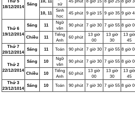
Thứ 5
10, 11
45 phút
8 giờ 15
8 giờ 25
8 giờ 
Sáng
sử
18/12/2014
Sinh
10, 11
45 phút
9 giờ 15
9 giờ 35
9 giờ 
học
Ngữ
Sáng
11
90 phút
7 giờ 30
7 giờ 55
8 giờ 
văn
Thứ 6
19/12/2014
Tiếng
13 giờ
13 giờ
13 giơ
Chiều
11
60 phút
Anh
00
30
45
Thứ 7
Sáng
11
Toán
90 phút
7 giờ 30
7 giờ 55
8 giờ 
20/12/2014
Ngữ
Sáng
10
90 phút
7 giờ 30
7 giờ 55
8 giờ 
văn
Thứ 2
22/12/2014
Tiếng
13 giờ
13 giờ
13 giơ
Chiều
10
60 phút
Anh
00
30
45
Thứ 3
Sáng
10
Toán
90 phút
7 giờ 30
7 giờ 55
8 giờ 
23/12/1014