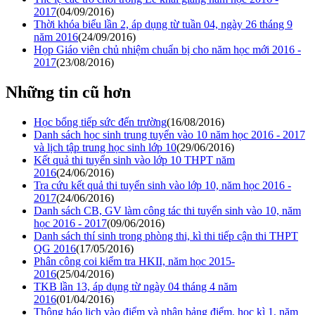
2017
(04/09/2016)
Thời khóa biểu lần 2, áp dụng từ tuần 04, ngày 26 tháng 9
năm 2016
(24/09/2016)
Họp Giáo viên chủ nhiệm chuẩn bị cho năm học mới 2016 -
2017
(23/08/2016)
Những tin cũ hơn
Học bổng tiếp sức đến trường
(16/08/2016)
Danh sách học sinh trung tuyển vào 10 năm học 2016 - 2017
và lịch tập trung học sinh lớp 10
(29/06/2016)
Kết quả thi tuyển sinh vào lớp 10 THPT năm
2016
(24/06/2016)
Tra cứu kết quả thi tuyển sinh vào lớp 10, năm học 2016 -
2017
(24/06/2016)
Danh sách CB, GV làm công tác thi tuyển sinh vào 10, năm
học 2016 - 2017
(09/06/2016)
Danh sách thí sinh trong phòng thi, kì thi tiếp cận thi THPT
QG 2016
(17/05/2016)
Phân công coi kiểm tra HKII, năm học 2015-
2016
(25/04/2016)
TKB lần 13, áp dụng từ ngày 04 tháng 4 năm
2016
(01/04/2016)
Thông báo lịch vào điểm và nhận bảng điểm, học kì 1, năm