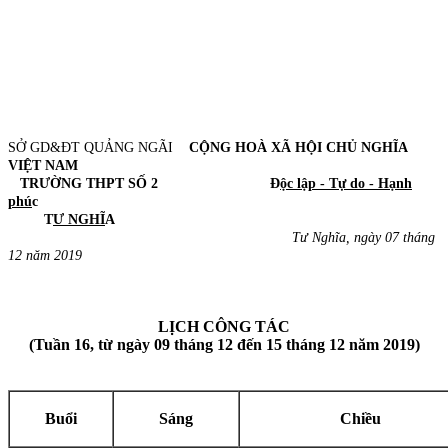
SỞ GD&ĐT QUẢNG NGÃI
CỘNG HOÀ XÃ HỘI CHỦ NGHĨA
VIỆT NAM
TRƯỜNG THPT SỐ 2 Đ
ộc lập - Tự do - Hạnh
phú
c
T
Ư NGHĨ
A
Tư Nghĩa, ngày 07 tháng
12 năm 2019
LỊCH CÔNG TÁC
(Tuần 16, từ ngày 09 tháng 12 đến 15 tháng 12 năm 2019)
Buổi
Sáng
Chiều