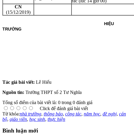
rác
(lúc 14 giờ 00)
CN
(15/12/2019)
HIỆU
TRƯỞNG
Tác giả bài viết:
Lê Hiếu
Nguồn tin:
Trường THPT số 2 Tư Nghĩa
Tổng số điểm của bài viết là: 0 trong 0 đánh giá
Click để đánh giá bài viết
Từ khóa:
nhà trường
,
thông báo
,
công tác
,
năm học
,
đề nghị
,
cán
bộ
,
giáo viên
,
học sinh
,
thực hiện
Bình luận mới