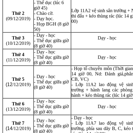
- Thể dục (lúc 6
giờ 45)
Lớp 11A2 vệ sinh sân trường +
Thứ 2
- Chào cờ.
thi đấu + kéo thùng rác (lúc 14 g
(09/12/2019)
- Dạy học.
00)
- Họp BGH (8 giờ
50)
- Dạy - học
Thứ 3
Dạy - học
- Thể dục giữa giờ
(10/12/2019)
(8 giờ 40)
- Dạy - học
Thứ 4
- Thể dục giữa giờ
Dạy - học
(11/12/2019)
(8 giờ 40)
- Họp tổ chuyên môn (Thời gian
14 giờ 00, Nd: Đánh giá,phân
- Dạy - học
Thứ 5
CB, VC)
- Thể dục giữa giờ
(12
/12
/2019)
- Lớp 11A2 lao động vệ sin
(8 giờ 40)
trường + hành lang các phòng
hành + kéo thùng rác (lúc 14 giờ
- Dạy - học
Thứ 6
- Thể dục giữa giờ
Dạy - học
(13/12/2019)
(8 giờ 40)
- Dạy - học
- Dạy - học
Thứ 7
- Lớp 11A7
lao động vệ sin
- Thể dục giữa giờ
(14
/12
/2019)
trường, phía sau dãy B, C, kéo 
(8 giờ 40)