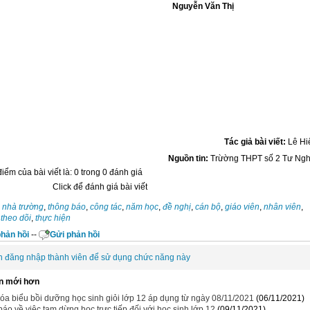
guyễn Văn Thị
Tác giả bài viết:
Lê Hi
Nguồn tin:
Trừờng THPT số 2 Tư Ngh
iểm của bài viết là: 0 trong 0 đánh giá
Click để đánh giá bài viết
:
nhà trường
,
thông báo
,
công tác
,
năm học
,
đề nghị
,
cán bộ
,
giáo viên
,
nhân viên
,
,
theo dõi
,
thực hiện
hản hồi
--
Gửi phản hồi
n đăng nhập thành viên để sử dụng chức năng này
n mới hơn
óa biểu bồi dưỡng học sinh giỏi lớp 12 áp dụng từ ngày 08/11/2021
(06/11/2021)
áo về việc tạm dừng học trực tiếp đối với học sinh lớp 12
(09/11/2021)