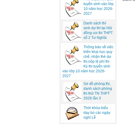
tuyển sinh vào lớp
10 năm học 2026-
2027
Danh sách thí
sinh dự thi tại Hội
đồng coi thi THPT
số 2 Tư Nghĩa
Thông báo về việc
triển khai học quy
chế, nhận thẻ dự
thi,nộp lệ phí thi
Kỳ thi tuyển sinh
vào lớp 10 năm học 2026-
2027
Sơ đồ phòng thi,
danh sách phòng
thi thử TN THPT
2026 lần 3
Thời khóa biểu
dạy bù các ngày
nghỉ Lễ