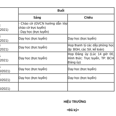
Buổi
Sáng
Chiều
- Chào cờ (GVCN hướng dẫn lớp
2
chào cờ trực tuyến)
/2021)
- Dạy học (trực tuyến)
3
Dạy học (trực tuyến)
Dạy học (trực tuyến)
/2021)
4
Họp thanh lý các dãy phòng học
Dạy học (trực tuyến)
/2021)
(tp: BGH, các Sở, kế toán)
Họp Đảng ủy (Lúc 14 giờ 00,
5
Dạy học (trực tuyến)
Hình thức: Trực tuyến, TP: BCH
/2021)
Đảng ủy)
6
Dạy học (trực tuyến)
Dạy học (trực tuyến)
0/2021)
7
Dạy học (trực tuyến)
Dạy học (trực tuyến)
0/2021)
0/2021)
HIỆU TRƯỞNG
Đã ký>