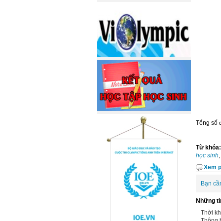
N
Tổng số đ
Từ khóa
học sinh
Xem p
Bạn cầ
Những ti
Thời kh
Thông b