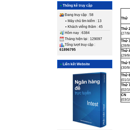
•
Thống kê truy cập
Đang truy cập : 58
Thứ
•
Máy chủ tìm kiếm : 13
•
Khách viếng thăm : 45
Thứ 
Hôm nay : 6384
(27/9
Tháng hiện tại : 129097
Thứ 
Tổng lượt truy cập :
(28/9
61896795
Thứ 
(29/9
Thứ 
•
Liên kết Website
(30/9
Thứ 
(01/1
Thứ 
(02/1
CN
(03/1
<