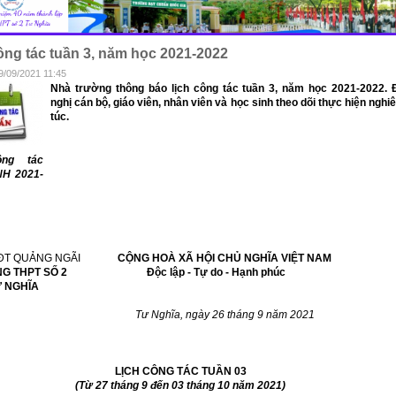
ông tác tuần 3, năm học 2021-2022
9/09/2021 11:45
Nhà trường thông báo lịch công tác tuần 3, năm học 2021-2022. 
nghị cán bộ, giáo viên, nhân viên và học sinh theo dõi thực hiện nghi
túc.
ông tác
NH 2021-
&ĐT QUẢNG NGÃI
CỘNG HOÀ XÃ HỘI CHỦ NGHĨA VIỆT NAM
 THPT SỐ 2 Độc lập - Tự do - Hạnh phúc
GHĨA
ghĩa, ngày 26 tháng 9 năm 2021
LỊCH CÔNG TÁC TUẦN 03
(Từ 27 tháng 9 đến 03 tháng 10 năm 2021)