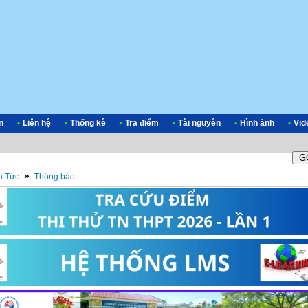
n
•
Liên hệ
•
Thống kê
•
Tra điểm
•
Tài nguyên
•
Hình ảnh
•
Vid
»
n Tức
Thông báo