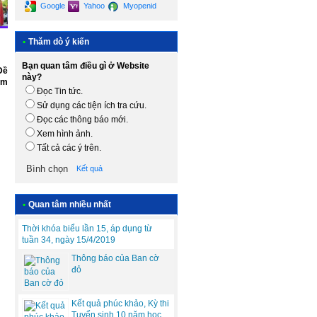
Google
Yahoo
Myopenid
•
Thăm dò ý kiến
Bạn quan tâm điều gì ở Website
Đề
này?
êm
Đọc Tin tức.
Sử dụng các tiện ích tra cứu.
Đọc các thông báo mới.
Xem hình ảnh.
Tất cả các ý trên.
Kết quả
•
Quan tâm nhiều nhất
Thời khóa biểu lần 15, áp dụng từ
tuần 34, ngày 15/4/2019
Thông báo của Ban cờ
đỏ
Kết quả phúc khảo, Kỳ thi
Tuyển sinh 10 năm học