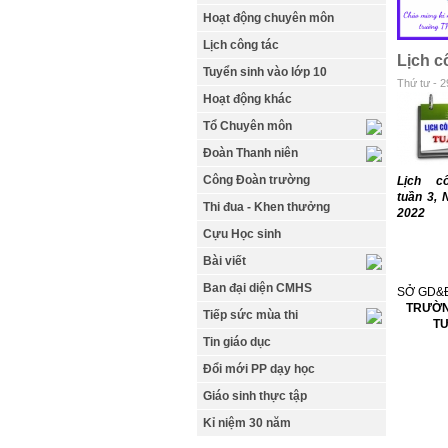
Hoạt động chuyên môn
Lịch công tác
Lịch c
Tuyển sinh vào lớp 10
Thứ tư - 2
Hoạt động khác
Tổ Chuyên môn
Đoàn Thanh niên
Công Đoàn trường
Lịch c
tuần 3, 
Thi đua - Khen thưởng
2022
Cựu Học sinh
Bài viết
Ban đại diện CMHS
SỞ GD
TRƯỜNG
Tiếp sức mùa thi
TƯ N
Tin giáo dục
Tư N
Đổi mới PP dạy học
Giáo sinh thực tập
Kỉ niệm 30 năm