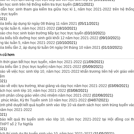
ản học sinh trên hệ thống kiểm tra trực tuyến
(18/11/2021)
dẫn học sinh tham gia kiểm tra giữa học kì 1, năm học 2021-2022 trên hệ thốn
a trực tuyến
021)
hóa biểu áp dụng từ ngày 08 tháng 11 năm 2021
(05/11/2021)
ng tác tuần 6, năm học 2021-2022
(18/10/2021)
áo cho học sinh toàn trường tiếp tục học trực tuyến
(03/10/2021)
óa biểu bồi dưỡng học sinh giỏi khối 12 năm học 2021-2022
(09/10/2021)
ng tác tuần 5, năm học 2021-2022
(10/10/2021)
óa biểu lần 2, áp dụng từ tuần 04 ngày 04 tháng 10 năm 2021
(01/10/2021)
n cũ hơn
h thời gian tiết học trực tuyến, năm học 2021-2022
(11/09/2021)
óa biểu lần 1 (học trực tuyến) năm học 2021-2022
(05/09/2021)
áo về việc học sinh lớp 10, năm học 2021-2022 khẩn trương liên hệ với giáo viê
iệm
021)
áo về việc tựu trường, khai giảng và dạy học năm học 2021-2022
(03/09/2021)
ách học sinh lớp 10, năm học 2021-2022
(03/08/2021)
định phân công giáo viên chủ nhiệm năm học 2021-2022
(02/08/2021)
 phúc khảo, Kỳ thi Tuyển sinh 10 năm học 2021-2022
(04/07/2021)
ịnh phê duyệt kết quả tuyển sinh vào lớp 10 và danh sách học sinh trúng tuyển và
 năm học 2021-2022
021)
báo kết quả thi tuyển sinh vào lớp 10, năm học 2021-2022 tại Hội đồng coi th
 THPT số 2 Tư Nghĩa
021)
ch thí sinh dự thi tuyển sinh vào 10, năm học 2021-2022
(31/05/2021)