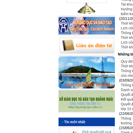
Tài kho
Hướng 
kiểm tr
(20/11/2
Thời k
Lịch cô
Thông b
Thời kh
Lịch cô
Thời kh
Những ti
Quy địn
Thời kh
Thông b
chủ nh
(03/09/2
Thông b
Danh s
Quyết 
Kết quả
Quyết đ
lớp 10
(22/06/2
Thông 
•
Tin mới nhất
trường
(15/06/2
Phê duyệt kết quả
Danh sá