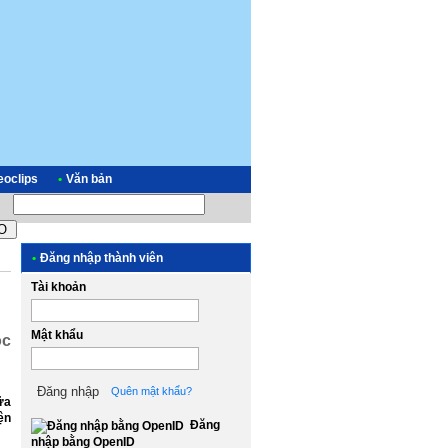
eoclips
•
Văn bản
•
Đăng nhập thành viên
Tài khoản
Mật khẩu
ọc
Quên mật khẩu?
ữa
ện
Đăng
nhập bằng OpenID