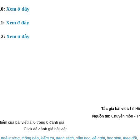
10:
Xem ở đây
11:
Xem ở đây
12:
Xem ở đây
Tác giả bài viết:
Lê Hi
Nguồn tin:
Chuyên môn - T
iểm của bài viết là: 0 trong 0 đánh giá
Click để đánh giá bài viết
:
nhà trường
,
thông báo
,
kiểm tra
,
danh sách
,
năm học
,
đề nghị
,
học sinh
,
theo dõi
,