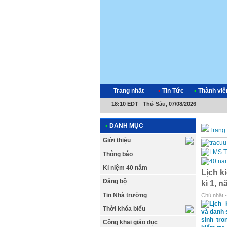
Trang nhất
•
Tin Tức
•
Thành viê
18:10 EDT Thứ Sáu, 07/08/2026
•
DANH MỤC
Giới thiệu
Thông báo
Kỉ niệm 40 năm
Lịch k
Đảng bộ
kì 1, 
Tin Nhà trường
Chủ nhật -
Thời khóa biểu
Công khai giáo dục