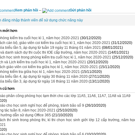
Xem phản hồi
--
Gửi phản hồi
n đăng nhập thành viên để sử dụng chức năng này
n mới hơn
hòng kiểm tra cuối học kì 1, năm học 2020-2021
(30/12/2020)
ch cán bộ, giáo viên coi kiểm tra cuối học kì 1, năm học 2020-2021
(31/12/2020)
óa biểu lần 5, áp dụng từ tuần 19 ngày 11 tháng 01 năm 2021
(08/01/2021)
i và danh sách dự thi cuộc thi IOE cấp trường, năm học 2020-2021
(14/01/2021)
ch học sinh trong phòng kiểm tra cuối học kì 1, năm học 2020-2021
(25/12/2020)
h và Lịch kiểm tra cuối học kì 1, năm học 2020-2021
(20/12/2020)
ch giáo viên coi kiểm tra giữa học kì 1, năm học 2020-2021
(15/11/2020)
hòng kiểm tra giữa học kì 1, năm học 2020-2021
(15/11/2020)
óa biểu lần 4, áp dụng từ ngày 30 tháng 11 năm 2020
(27/11/2020)
óa biểu lần 3, áp dụng từ ngày 16 tháng 11 năm 2020
(13/11/2020)
n cũ hơn
áo phân công phòng học tạm thời cho các lớp 11A5, 11A6, 11A7, 11A8 và 11A9
020)
áo cho học sinh nghỉ học để phòng, tránh bão số 9
(26/10/2020)
ng tác tuần 8, năm học 2020-2021
(25/10/2020)
u hướng dẫn sử dụng Office 365
(21/10/2020)
ch thí sinh trong phòng thi, kì thi chọn học sinh giởi lớp 12 cấp trường, năm họ
021
020)
áo cho học sinh nghỉ học để phòng, tránh bão số 6
(10/10/2020)