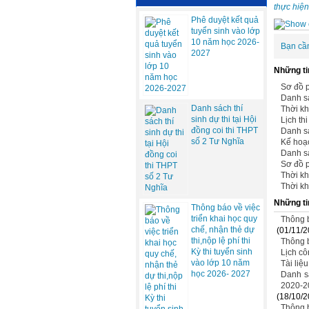
thực hiện
Phê duyệt kết quả
tuyển sinh vào lớp
10 năm học 2026-
Bạn cầ
2027
Những ti
Sơ đồ p
Danh sá
Danh sách thí
Thời kh
sinh dự thi tại Hội
Lịch th
đồng coi thi THPT
Danh sá
số 2 Tư Nghĩa
Kế hoạc
Danh sá
Sơ đồ p
Thời kh
Thời kh
Những ti
Thông báo về việc
triển khai học quy
Thông b
chế, nhận thẻ dự
(01/11/2
thi,nộp lệ phí thi
Thông b
Kỳ thi tuyển sinh
Lịch cô
vào lớp 10 năm
Tài liệ
học 2026- 2027
Danh sá
2020-2
(18/10/2
Thông b