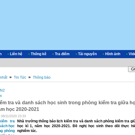
n
•
Liên hệ
•
Thống kê
•
Tra điểm
•
Tài nguyên
•
Hình ảnh
•
Vid
»
»
Tin Tức
Thông báo
iểm tra và danh sách học sinh trong phòng kiểm tra giữa h
năm học 2020-2021
 08/11/2020 23:33
Nhà trường thông báo lịch kiểm tra và danh sách phòng kiểm tra gi
học kì 1, năm học 2020-2021. Đề nghị học sinh theo dõi thực hi
nghiêm túc.