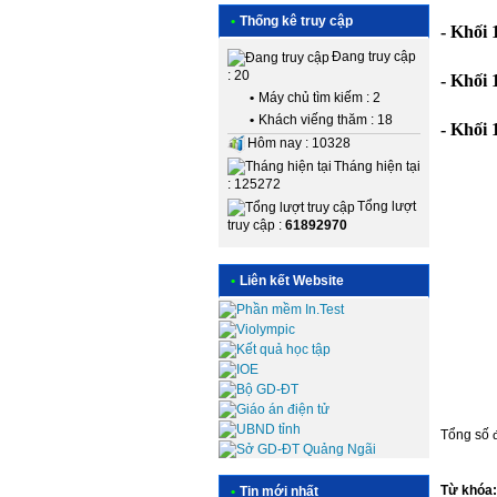
•
Thống kê truy cập
- Khối 
Đang truy cập
: 20
- Khối 
•
Máy chủ tìm kiếm : 2
•
Khách viếng thăm : 18
- Khối 
Hôm nay : 10328
Tháng hiện tại
: 125272
Tổng lượt
truy cập :
61892970
•
Liên kết Website
Tổng số đ
Từ khóa
•
Tin mới nhất