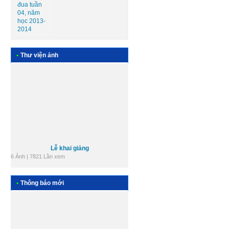
•
Thư viện ảnh
Lễ khai giảng
6 Ảnh | 7821 Lần xem
Các tổ chuyên môn
9 Ảnh | 9636 Lần xem
•
Thông báo mới
+ Xem tất cả