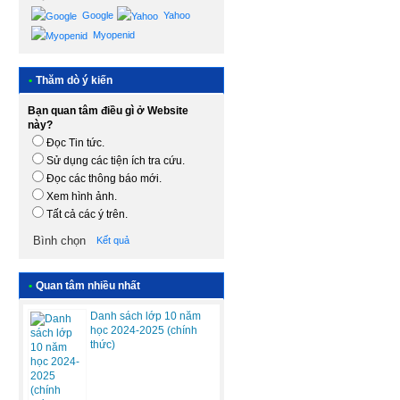
Google
Yahoo
Myopenid
•
Thăm dò ý kiến
Bạn quan tâm điều gì ở Website
này?
Đọc Tin tức.
Sử dụng các tiện ích tra cứu.
Đọc các thông báo mới.
Xem hình ảnh.
Tất cả các ý trên.
Kết quả
•
Quan tâm nhiều nhất
Danh sách lớp 10 năm
học 2024-2025 (chính
thức)