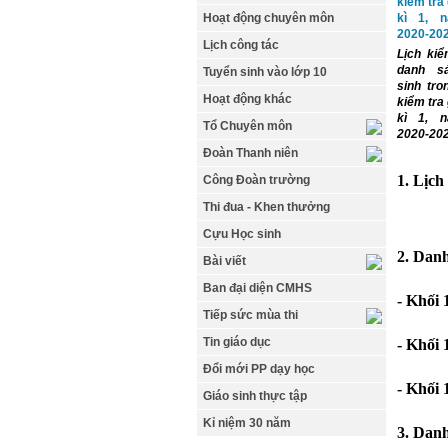
Hoạt động chuyên môn
Lịch công tác
Lịch kiể
danh s
Tuyển sinh vào lớp 10
sinh tro
Hoạt động khác
kiểm tra
kì 1, 
Tổ Chuyên môn
2020-20
Đoàn Thanh niên
1. Lịch
Công Đoàn trường
Thi đua - Khen thưởng
Cựu Học sinh
2. Danh
Bài viết
Ban đại diện CMHS
- Khối 
Tiếp sức mùa thi
Tin giáo dục
- Khối 
Đổi mới PP dạy học
- Khối 
Giáo sinh thực tập
Kỉ niệm 30 năm
3. Danh