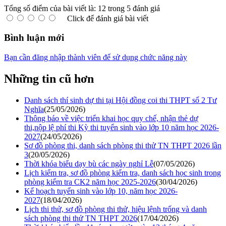
Tổng số điểm của bài viết là: 12 trong 5 đánh giá
Click để đánh giá bài viết
Bình luận mới
Bạn cần đăng nhập thành viên để sử dụng chức năng này
Những tin cũ hơn
Danh sách thí sinh dự thi tại Hội đồng coi thi THPT số 2 Tư
Nghĩa
(25/05/2026)
Thông báo về việc triển khai học quy chế, nhận thẻ dự
thi,nộp lệ phí thi Kỳ thi tuyển sinh vào lớp 10 năm học 2026-
2027
(24/05/2026)
Sơ đồ phòng thi, danh sách phòng thi thử TN THPT 2026 lần
3
(20/05/2026)
Thời khóa biểu dạy bù các ngày nghỉ Lễ
(07/05/2026)
Lịch kiểm tra, sơ đồ phòng kiểm tra, danh sách học sinh trong
phòng kiểm tra CK2 năm học 2025-2026
(30/04/2026)
Kế hoạch tuyển sinh vào lớp 10, năm học 2026-
2027
(18/04/2026)
Lịch thi thử, sơ đồ phòng thi thử, hiệu lệnh trống và danh
sách phòng thi thử TN THPT 2026
(17/04/2026)