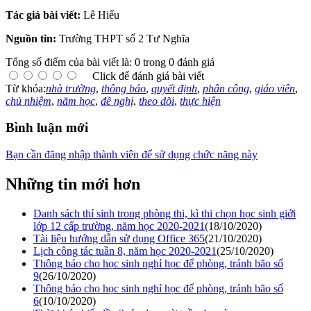
Tác giả bài viết:
Lê Hiếu
Nguồn tin:
Trường THPT số 2 Tư Nghĩa
Tổng số điểm của bài viết là: 0 trong 0 đánh giá
Click để đánh giá bài viết
Từ khóa:
nhà trường
,
thông báo
,
quyết định
,
phân công
,
giáo viên
,
chủ nhiệm
,
năm học
,
đề nghị
,
theo dõi
,
thực hiện
Bình luận mới
Bạn cần đăng nhập thành viên để sử dụng chức năng này
Những tin mới hơn
Danh sách thí sinh trong phòng thi, kì thi chọn học sinh giởi
lớp 12 cấp trường, năm học 2020-2021
(18/10/2020)
Tài liệu hướng dẫn sử dụng Office 365
(21/10/2020)
Lịch công tác tuần 8, năm học 2020-2021
(25/10/2020)
Thông báo cho học sinh nghỉ học để phòng, tránh bão số
9
(26/10/2020)
Thông báo cho học sinh nghỉ học để phòng, tránh bão số
6
(10/10/2020)