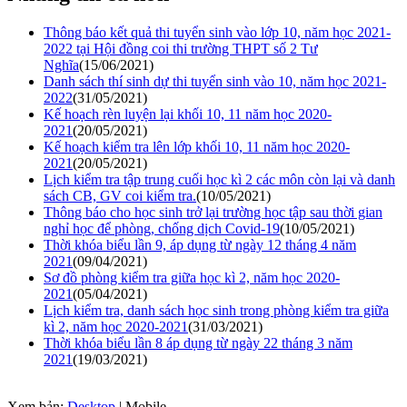
Thông báo kết quả thi tuyển sinh vào lớp 10, năm học 2021-
2022 tại Hội đồng coi thi trường THPT số 2 Tư
Nghĩa
(15/06/2021)
Danh sách thí sinh dự thi tuyển sinh vào 10, năm học 2021-
2022
(31/05/2021)
Kế hoạch rèn luyện lại khối 10, 11 năm học 2020-
2021
(20/05/2021)
Kế hoạch kiểm tra lên lớp khối 10, 11 năm học 2020-
2021
(20/05/2021)
Lịch kiểm tra tập trung cuối học kì 2 các môn còn lại và danh
sách CB, GV coi kiểm tra.
(10/05/2021)
Thông báo cho học sinh trở lại trường học tập sau thời gian
nghỉ học để phòng, chống dịch Covid-19
(10/05/2021)
Thời khóa biểu lần 9, áp dụng từ ngày 12 tháng 4 năm
2021
(09/04/2021)
Sơ đồ phòng kiểm tra giữa học kì 2, năm học 2020-
2021
(05/04/2021)
Lịch kiểm tra, danh sách học sinh trong phòng kiểm tra giữa
kì 2, năm học 2020-2021
(31/03/2021)
Thời khóa biểu lần 8 áp dụng từ ngày 22 tháng 3 năm
2021
(19/03/2021)
Xem bản:
Desktop
| Mobile