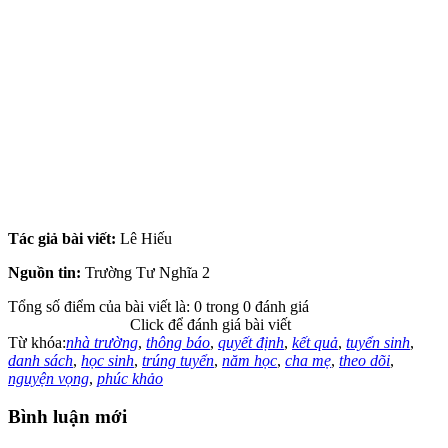
Tác giả bài viết:
Lê Hiếu
Nguồn tin:
Trường Tư Nghĩa 2
Tổng số điểm của bài viết là: 0 trong 0 đánh giá
Click để đánh giá bài viết
Từ khóa:
nhà trường
,
thông báo
,
quyết định
,
kết quả
,
tuyển sinh
,
danh sách
,
học sinh
,
trúng tuyển
,
năm học
,
cha mẹ
,
theo dõi
,
nguyện vọng
,
phúc khảo
Bình luận mới