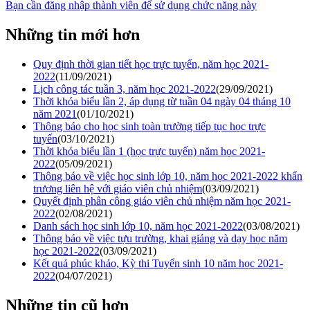
Bạn cần đăng nhập thành viên để sử dụng chức năng này
Những tin mới hơn
Quy định thời gian tiết học trực tuyến, năm học 2021-
2022
(11/09/2021)
Lịch công tác tuần 3, năm học 2021-2022
(29/09/2021)
Thời khóa biểu lần 2, áp dụng từ tuần 04 ngày 04 tháng 10
năm 2021
(01/10/2021)
Thông báo cho học sinh toàn trường tiếp tục học trực
tuyến
(03/10/2021)
Thời khóa biểu lần 1 (học trực tuyến) năm học 2021-
2022
(05/09/2021)
Thông báo về việc học sinh lớp 10, năm học 2021-2022 khẩn
trương liên hệ với giáo viên chủ nhiệm
(03/09/2021)
Quyết định phân công giáo viên chủ nhiệm năm học 2021-
2022
(02/08/2021)
Danh sách học sinh lớp 10, năm học 2021-2022
(03/08/2021)
Thông báo về việc tựu trường, khai giảng và dạy học năm
học 2021-2022
(03/09/2021)
Kết quả phúc khảo, Kỳ thi Tuyển sinh 10 năm học 2021-
2022
(04/07/2021)
Những tin cũ hơn