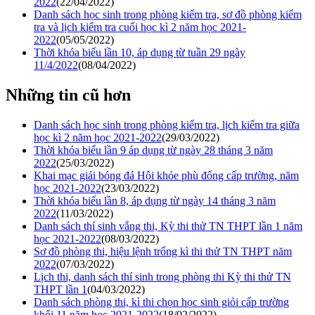
2022
(22/04/2022)
Danh sách học sinh trong phòng kiểm tra, sơ đồ phòng kiểm
tra và lịch kiểm tra cuối học kì 2 năm học 2021-
2022
(05/05/2022)
Thời khóa biểu lần 10, áp dụng từ tuần 29 ngày
11/4/2022
(08/04/2022)
Những tin cũ hơn
Danh sách học sinh trong phòng kiểm tra, lịch kiểm tra giữa
học kì 2 năm học 2021-2022
(29/03/2022)
Thời khóa biểu lần 9 áp dụng từ ngày 28 tháng 3 năm
2022
(25/03/2022)
Khai mạc giải bóng đá Hội khỏe phù đổng cấp trường, năm
học 2021-2022
(23/03/2022)
Thời khóa biểu lần 8, áp dụng từ ngày 14 tháng 3 năm
2022
(11/03/2022)
Danh sách thí sinh vắng thi, Kỳ thi thử TN THPT lần 1 năm
học 2021-2022
(08/03/2022)
Sơ đồ phòng thi, hiệu lệnh trống kì thi thử TN THPT năm
2022
(07/03/2022)
Lịch thi, danh sách thí sinh trong phòng thi Kỳ thi thử TN
THPT lần 1
(04/03/2022)
Danh sách phòng thi, kì thi chọn học sinh giỏi cấp trường
khối 11 năm học 2021-2022
(18/02/2022)