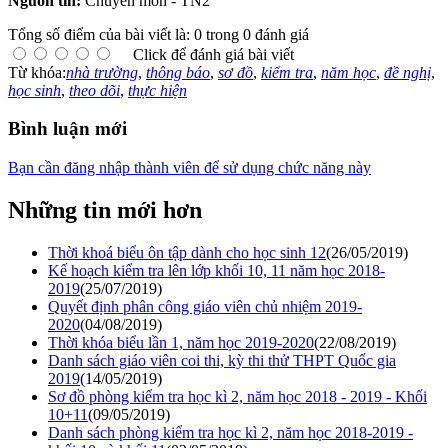
Nguồn tin:
Chuyên môn - TN2
Tổng số điểm của bài viết là: 0 trong 0 đánh giá
Click để đánh giá bài viết
Từ khóa:
nhà trường
,
thông báo
,
sơ đồ
,
kiểm tra
,
năm học
,
đề nghị
,
học sinh
,
theo dõi
,
thực hiện
Bình luận mới
Bạn cần đăng nhập thành viên để sử dụng chức năng này
Những tin mới hơn
Thời khoá biểu ôn tập dành cho học sinh 12
(26/05/2019)
Kế hoạch kiểm tra lên lớp khối 10, 11 năm học 2018-
2019
(25/07/2019)
Quyết định phân công giáo viên chủ nhiệm 2019-
2020
(04/08/2019)
Thời khóa biểu lần 1, năm học 2019-2020
(22/08/2019)
Danh sách giáo viên coi thi, kỳ thi thử THPT Quốc gia
2019
(14/05/2019)
Sơ đồ phòng kiểm tra học kì 2, năm học 2018 - 2019 - Khối
10+11
(09/05/2019)
Danh sách phòng kiểm tra học kì 2, năm học 2018-2019 -