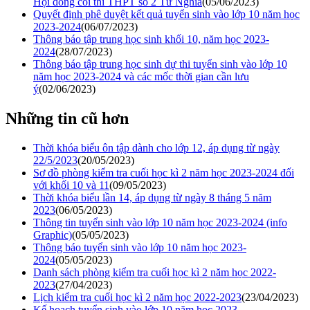
Hội đồng coi thi THPT số 2 Tư Nghĩa
(05/06/2023)
Quyết định phê duyệt kết quả tuyển sinh vào lớp 10 năm học
2023-2024
(06/07/2023)
Thông báo tập trung học sinh khối 10, năm học 2023-
2024
(28/07/2023)
Thông báo tập trung học sinh dự thi tuyển sinh vào lớp 10
năm học 2023-2024 và các mốc thời gian cần lưu
ý
(02/06/2023)
Những tin cũ hơn
Thời khóa biểu ôn tập dành cho lớp 12, áp dụng từ ngày
22/5/2023
(20/05/2023)
Sơ đồ phòng kiểm tra cuối học kì 2 năm học 2023-2024 đối
với khối 10 và 11
(09/05/2023)
Thời khóa biểu lần 14, áp dụng từ ngày 8 tháng 5 năm
2023
(06/05/2023)
Thông tin tuyển sinh vào lớp 10 năm học 2023-2024 (info
Graphic)
(05/05/2023)
Thông báo tuyển sinh vào lớp 10 năm học 2023-
2024
(05/05/2023)
Danh sách phòng kiểm tra cuối học kì 2 năm học 2022-
2023
(27/04/2023)
Lịch kiểm tra cuối học kì 2 năm học 2022-2023
(23/04/2023)
Kế hoạch tuyển sinh vào lớp 10 năm học 2023-