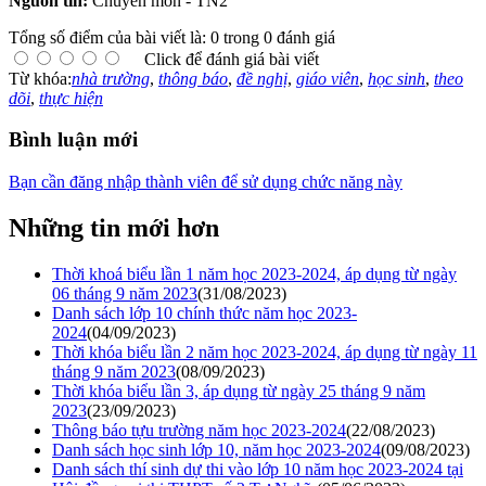
Nguồn tin:
Chuyên môn - TN2
Tổng số điểm của bài viết là: 0 trong 0 đánh giá
Click để đánh giá bài viết
Từ khóa:
nhà trường
,
thông báo
,
đề nghị
,
giáo viên
,
học sinh
,
theo
dõi
,
thực hiện
Bình luận mới
Bạn cần đăng nhập thành viên để sử dụng chức năng này
Những tin mới hơn
Thời khoá biểu lần 1 năm học 2023-2024, áp dụng từ ngày
06 tháng 9 năm 2023
(31/08/2023)
Danh sách lớp 10 chính thức năm học 2023-
2024
(04/09/2023)
Thời khóa biểu lần 2 năm học 2023-2024, áp dụng từ ngày 11
tháng 9 năm 2023
(08/09/2023)
Thời khóa biểu lần 3, áp dụng từ ngày 25 tháng 9 năm
2023
(23/09/2023)
Thông báo tựu trường năm học 2023-2024
(22/08/2023)
Danh sách học sinh lớp 10, năm học 2023-2024
(09/08/2023)
Danh sách thí sinh dự thi vào lớp 10 năm học 2023-2024 tại