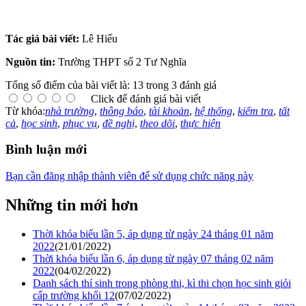
Tác giả bài viết:
Lê Hiếu
Nguồn tin:
Trường THPT số 2 Tư Nghĩa
Tổng số điểm của bài viết là: 13 trong 3 đánh giá
Click để đánh giá bài viết
Từ khóa:
nhà trường
,
thông báo
,
tài khoản
,
hệ thống
,
kiểm tra
,
tất
cả
,
học sinh
,
phục vụ
,
đề nghị
,
theo dõi
,
thực hiện
Bình luận mới
Bạn cần đăng nhập thành viên để sử dụng chức năng này
Những tin mới hơn
Thời khóa biểu lần 5, áp dụng từ ngày 24 tháng 01 năm
2022
(21/01/2022)
Thời khóa biểu lần 6, áp dụng từ ngày 07 tháng 02 năm
2022
(04/02/2022)
Danh sách thí sinh trong phòng thi, kì thi chọn học sinh giỏi
cấp trường khối 12
(07/02/2022)