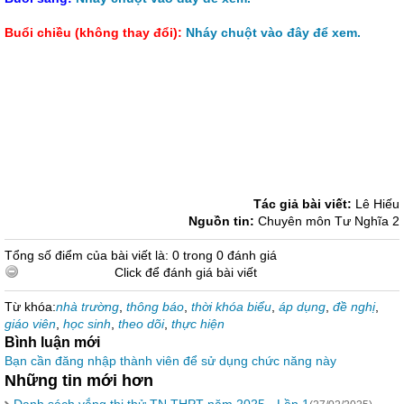
Buổi chiều (không thay đổi):
Nháy chuột vào đây để xem.
Tác giả bài viết:
Lê Hiếu
Nguồn tin:
Chuyên môn Tư Nghĩa 2
Tổng số điểm của bài viết là: 0 trong 0 đánh giá
Click để đánh giá bài viết
Từ khóa:
nhà trường
,
thông báo
,
thời khóa biểu
,
áp dụng
,
đề nghị
,
giáo viên
,
học sinh
,
theo dõi
,
thực hiện
Bình luận mới
Bạn cần đăng nhập thành viên để sử dụng chức năng này
Những tin mới hơn