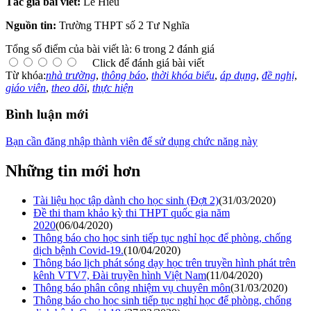
Tác giả bài viết:
Lê Hiếu
Nguồn tin:
Trường THPT số 2 Tư Nghĩa
Tổng số điểm của bài viết là: 6 trong 2 đánh giá
Click để đánh giá bài viết
Từ khóa:
nhà trường
,
thông báo
,
thời khóa biểu
,
áp dụng
,
đề nghị
,
giáo viên
,
theo dõi
,
thực hiện
Bình luận mới
Bạn cần đăng nhập thành viên để sử dụng chức năng này
Những tin mới hơn
Tài liệu học tập dành cho học sinh (Đợt 2)
(31/03/2020)
Đề thi tham khảo kỳ thi THPT quốc gia năm
2020
(06/04/2020)
Thông báo cho học sinh tiếp tục nghỉ học để phòng, chống
dịch bệnh Covid-19.
(10/04/2020)
Thông báo lịch phát sóng dạy học trên truyền hình phát trên
kênh VTV7, Đài truyền hình Việt Nam
(11/04/2020)
Thông báo phân công nhiệm vụ chuyên môn
(31/03/2020)
Thông báo cho học sinh tiếp tục nghỉ học để phòng, chống