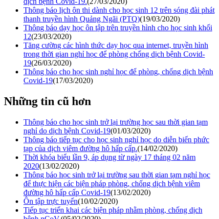
dịch bệnh Covid-19.
(27/03/2020)
Thông báo lịch ôn thi dành cho học sinh 12 trên sóng đài phát
thanh truyền hình Quảng Ngãi (PTQ)
(19/03/2020)
Thông báo dạy học ôn tập trên truyền hình cho học sinh khối
12
(23/03/2020)
Tăng cường các hình thức dạy học qua internet, truyền hình
trong thời gian nghỉ học để phòng chống dịch bệnh Covid-
19
(26/03/2020)
Thông báo cho học sinh nghỉ học để phòng, chống dịch bệnh
Covid-19
(17/03/2020)
Những tin cũ hơn
Thông báo cho học sinh trở lại trường học sau thời gian tạm
nghỉ do dịch bệnh Covid-19
(01/03/2020)
Thông báo tiếp tục cho học sinh nghỉ học do diễn biến phức
tạp của dịch viêm đường hô hấp cấp.
(14/02/2020)
Thời khóa biểu lần 9, áp dụng từ ngày 17 tháng 02 năm
2020
(13/02/2020)
Thông báo học sinh trở lại trường sau thời gian tạm nghỉ học
để thực hiện các biện pháp phòng, chống dịch bệnh viêm
đường hô hấp cấp Covid-19
(13/02/2020)
Ôn tập trực tuyến
(10/02/2020)
Tiếp tục triển khai các biện pháp nhằm phòng, chống dịch
bệnh nCoV.
(05/02/2020)