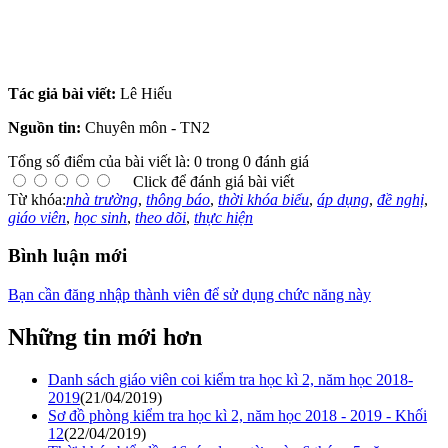
Tác giả bài viết:
Lê Hiếu
Nguồn tin:
Chuyên môn - TN2
Tổng số điểm của bài viết là: 0 trong 0 đánh giá
Click để đánh giá bài viết
Từ khóa:
nhà trường
,
thông báo
,
thời khóa biểu
,
áp dụng
,
đề nghị
,
giáo viên
,
học sinh
,
theo dõi
,
thực hiện
Bình luận mới
Bạn cần đăng nhập thành viên để sử dụng chức năng này
Những tin mới hơn
Danh sách giáo viên coi kiểm tra học kì 2, năm học 2018-
2019
(21/04/2019)
Sơ đồ phòng kiểm tra học kì 2, năm học 2018 - 2019 - Khối
12
(22/04/2019)