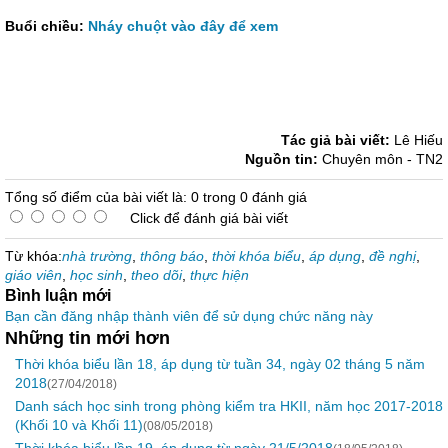
Buổi chiều:
Nháy chuột vào đây để xem
Tác giả bài viết:
Lê Hiếu
Nguồn tin:
Chuyên môn - TN2
Tổng số điểm của bài viết là: 0 trong 0 đánh giá
Click để đánh giá bài viết
Từ khóa:
nhà trường
,
thông báo
,
thời khóa biểu
,
áp dụng
,
đề nghị
,
giáo viên
,
học sinh
,
theo dõi
,
thực hiện
Bình luận mới
Bạn cần đăng nhập thành viên để sử dụng chức năng này
Những tin mới hơn
Thời khóa biểu lần 18, áp dụng từ tuần 34, ngày 02 tháng 5 năm
2018
(27/04/2018)
Danh sách học sinh trong phòng kiểm tra HKII, năm học 2017-2018
(Khối 10 và Khối 11)
(08/05/2018)