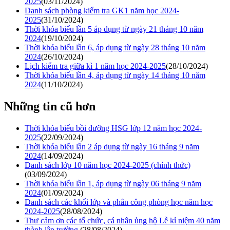
2025
(03/11/2024)
Danh sách phòng kiểm tra GK1 năm học 2024-
2025
(31/10/2024)
Thời khóa biểu lần 5 áp dụng từ ngày 21 tháng 10 năm
2024
(19/10/2024)
Thời khóa biểu lần 6, áp dụng từ ngày 28 tháng 10 năm
2024
(26/10/2024)
Lịch kiểm tra giữa kì 1 năm học 2024-2025
(28/10/2024)
Thời khóa biểu lần 4, áp dụng từ ngày 14 tháng 10 năm
2024
(11/10/2024)
Những tin cũ hơn
Thời khóa biểu bồi dưỡng HSG lớp 12 năm học 2024-
2025
(22/09/2024)
Thời khóa biểu lần 2 áp dụng từ ngày 16 tháng 9 năm
2024
(14/09/2024)
Danh sách lớp 10 năm học 2024-2025 (chính thức)
(03/09/2024)
Thời khóa biểu lần 1, áp dụng từ ngày 06 tháng 9 năm
2024
(01/09/2024)
Danh sách các khối lớp và phân công phòng học năm học
2024-2025
(28/08/2024)
Thư cảm ơn các tổ chức, cá nhân ủng hộ Lễ kỉ niệm 40 năm
thành lập trường.
(28/08/2024)