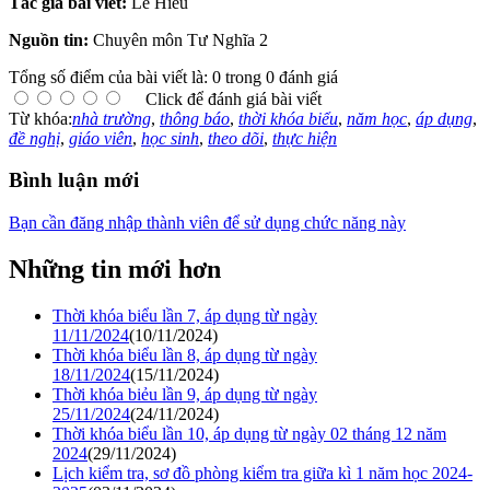
Tác giả bài viết:
Lê Hiếu
Nguồn tin:
Chuyên môn Tư Nghĩa 2
Tổng số điểm của bài viết là: 0 trong 0 đánh giá
Click để đánh giá bài viết
Từ khóa:
nhà trường
,
thông báo
,
thời khóa biểu
,
năm học
,
áp dụng
,
đề nghị
,
giáo viên
,
học sinh
,
theo dõi
,
thực hiện
Bình luận mới
Bạn cần đăng nhập thành viên để sử dụng chức năng này
Những tin mới hơn
Thời khóa biểu lần 7, áp dụng từ ngày
11/11/2024
(10/11/2024)
Thời khóa biểu lần 8, áp dụng từ ngày
18/11/2024
(15/11/2024)
Thời khóa biẻu lần 9, áp dụng từ ngày
25/11/2024
(24/11/2024)
Thời khóa biểu lần 10, áp dụng từ ngày 02 tháng 12 năm
2024
(29/11/2024)
Lịch kiểm tra, sơ đồ phòng kiểm tra giữa kì 1 năm học 2024-