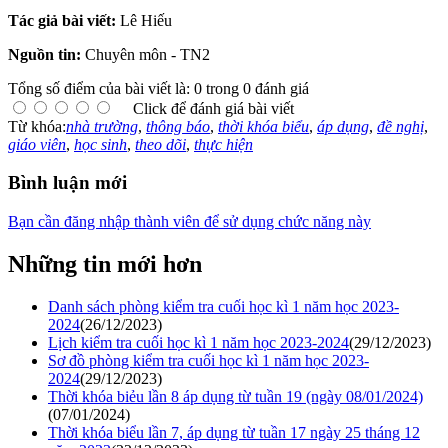
Tác giả bài viết:
Lê Hiếu
Nguồn tin:
Chuyên môn - TN2
Tổng số điểm của bài viết là: 0 trong 0 đánh giá
Click để đánh giá bài viết
Từ khóa:
nhà trường
,
thông báo
,
thời khóa biểu
,
áp dụng
,
đề nghị
,
giáo viên
,
học sinh
,
theo dõi
,
thực hiện
Bình luận mới
Bạn cần đăng nhập thành viên để sử dụng chức năng này
Những tin mới hơn
Danh sách phòng kiểm tra cuối học kì 1 năm học 2023-
2024
(26/12/2023)
Lịch kiểm tra cuối học kì 1 năm học 2023-2024
(29/12/2023)
Sơ đồ phòng kiểm tra cuối học kì 1 năm học 2023-
2024
(29/12/2023)
Thời khóa biẻu lần 8 áp dụng từ tuần 19 (ngày 08/01/2024)
(07/01/2024)
Thời khóa biểu lần 7, áp dụng từ tuần 17 ngày 25 tháng 12