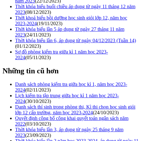
năm 2023
(22/12/2023)
Thời khóa biểu buổi chiều áp dụng từ ngày 11 tháng 12 năm
2023
(08/12/2023)
Thời khoá biểu bồi dưỡng học sinh giỏi lớp 12, năm học
2023-2024
(19/11/2023)
Thời khóa biểu lần 5 áp dụng từ ngày 27 tháng 11 năm
2023
(24/11/2023)
Thời khóa biểu lần 6, áp dụng từ ngày 04/12/2023 (Tuần 14)
(01/12/2023)
Sơ đồ phòng kiểm tra giữa kì 1 năm học 2023-
2024
(05/11/2023)
Những tin cũ hơn
Danh sách phòng kiểm tra giữa học kì 1, năm học 2023-
2024
(02/11/2023)
Lịch kiểm tra tập trung giữa học kì 1 năm học 2023-
2024
(30/10/2023)
Danh sách thí sinh trong phòng thi, Kì thi chọn học sinh giỏi
lớp 12 cấp trường, năm học 2023-2024
(24/10/2023)
Quyết định công bố công khai quyết toán ngân sách năm
2022
(03/10/2023)
Thời khóa biểu lần 3, áp dụng từ ngày 25 tháng 9 năm
2023
(23/09/2023)
Thời khóa biểu lần 2 năm học 2023-2024, áp dụng từ ngày 11