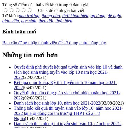
Tổng số điểm của bài viết là: 0 trong 0 đánh giá
Click để đánh giá bài viết
Từ khóa:
nhà trường
,
thông báo
,
thời khóa biểu
,
áp dụng
,
đề nghị
,
giáo viên
,
học sinh
,
theo dõi
,
thực hiện
Bình luận mới
Bạn cần đăng nhập thành viên để sử dụng chức năng này
Những tin mới hơn
Quyết định phê duyệt kết quả tuyển sinh vào lớp 10 và danh
sách học sinh trúng tuyển vào lớp 10 năm học 2021-
2022
(22/06/2021)
Kết quả phúc khảo, Kỳ thi Tuyển sinh 10 năm học 2021-
2022
(04/07/2021)
Quyết định phân công giáo viên chủ nhiệm năm học 2021-
2022
(02/08/2021)
Danh sách học sinh lớp 10, năm học 2021-2022
(03/08/2021)
Thông báo kết quả thi tuyển sinh vào lớp 10, năm học 2021-
2022 tại Hội đồng coi thi trường THPT số 2 Tư
Nghĩa
(15/06/2021)
Danh sách thí sinh dự thi tuyển sinh vào 10, năm học 2021-