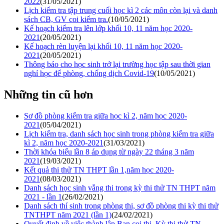
2022
(31/05/2021)
Lịch kiểm tra tập trung cuối học kì 2 các môn còn lại và danh
sách CB, GV coi kiểm tra.
(10/05/2021)
Kế hoạch kiểm tra lên lớp khối 10, 11 năm học 2020-
2021
(20/05/2021)
Kế hoạch rèn luyện lại khối 10, 11 năm học 2020-
2021
(20/05/2021)
Thông báo cho học sinh trở lại trường học tập sau thời gian
nghỉ học để phòng, chống dịch Covid-19
(10/05/2021)
Những tin cũ hơn
Sơ đồ phòng kiểm tra giữa học kì 2, năm học 2020-
2021
(05/04/2021)
Lịch kiểm tra, danh sách học sinh trong phòng kiểm tra giữa
kì 2, năm học 2020-2021
(31/03/2021)
Thời khóa biểu lần 8 áp dụng từ ngày 22 tháng 3 năm
2021
(19/03/2021)
Kết quả thi thử TN THPT lần 1,năm học 2020-
2021
(08/03/2021)
Danh sách học sinh vắng thi trong kỳ thi thử TN THPT năm
2021 - lần 1
(26/02/2021)
Danh sách thí sinh trong phòng thi, sơ đồ phòng thi kỳ thi thử
TNTHPT năm 2021 (lần 1)
(24/02/2021)
Quyết định về việc thành lập Ban coi thi, Kỳ thi thử TN