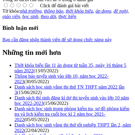
Click để đánh giá bài viết
Từ khóa:
nhà trường
,
thông báo
,
thời khóa biểu
,
áp dụng
,
đề nghị
,
giáo viên
,
học sinh
,
theo dõi
,
thực hiện
Bình luận mới
Bạn cần đăng nhập thành viên để sử dụng chức năng này
Những tin mới hơn
Thời khóa biểu lần 11 áp dụng từ tuần 35, ngày 16 tháng 5
năm 2022
(13/05/2022)
Thông báo tuyển sinh vào lớp 10, năm học 2022-
2023
(30/05/2022)
Danh sách học sinh vắng thi thử TN THPT năm 2022 lần
3
(15/06/2022)
Danh sách thí sinh đăng kí dự thi tuyển sinh vào lớp 10 năm
học 2022-2023
(15/06/2022)
Danh sách học sinh trong phòng kiểm tra, sơ đồ phòng kiểm
tra và lịch kiểm tra cuối học kì 2 năm học 2021-
2022
(05/05/2022)
Danh sách học sinh vắng thi thử tốt nghiệp THPT lần 2, năm
2022
(22/04/2022)