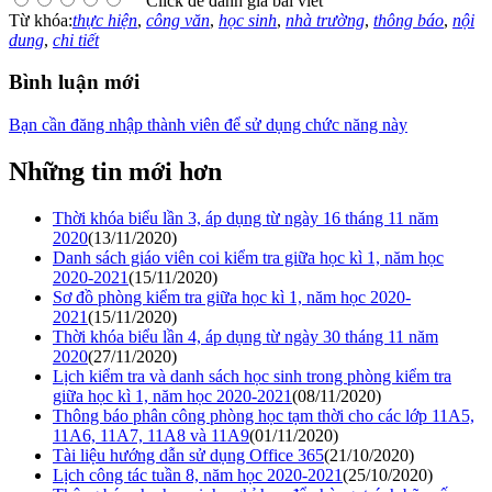
Click để đánh giá bài viết
Từ khóa:
thực hiện
,
công văn
,
học sinh
,
nhà trường
,
thông báo
,
nội
dung
,
chi tiết
Bình luận mới
Bạn cần đăng nhập thành viên để sử dụng chức năng này
Những tin mới hơn
Thời khóa biểu lần 3, áp dụng từ ngày 16 tháng 11 năm
2020
(13/11/2020)
Danh sách giáo viên coi kiểm tra giữa học kì 1, năm học
2020-2021
(15/11/2020)
Sơ đồ phòng kiểm tra giữa học kì 1, năm học 2020-
2021
(15/11/2020)
Thời khóa biểu lần 4, áp dụng từ ngày 30 tháng 11 năm
2020
(27/11/2020)
Lịch kiểm tra và danh sách học sinh trong phòng kiểm tra
giữa học kì 1, năm học 2020-2021
(08/11/2020)
Thông báo phân công phòng học tạm thời cho các lớp 11A5,
11A6, 11A7, 11A8 và 11A9
(01/11/2020)
Tài liệu hướng dẫn sử dụng Office 365
(21/10/2020)
Lịch công tác tuần 8, năm học 2020-2021
(25/10/2020)