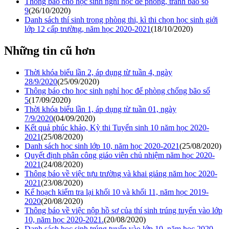
Thông báo cho học sinh nghỉ học để phòng, tránh bão số
9
(26/10/2020)
Danh sách thí sinh trong phòng thi, kì thi chọn học sinh giởi
lớp 12 cấp trường, năm học 2020-2021
(18/10/2020)
Những tin cũ hơn
Thời khóa biểu lần 2, áp dụng từ tuần 4, ngày
28/9/2020
(25/09/2020)
Thông báo cho học sinh nghỉ học để phòng chống bão số
5
(17/09/2020)
Thời khóa biểu lần 1, áp dụng từ tuần 01, ngày
7/9/2020
(04/09/2020)
Kết quả phúc khảo, Kỳ thi Tuyển sinh 10 năm học 2020-
2021
(25/08/2020)
Danh sách học sinh lớp 10, năm học 2020-2021
(25/08/2020)
Quyết định phân công giáo viên chủ nhiệm năm học 2020-
2021
(24/08/2020)
Thông báo về việc tựu trường và khai giảng năm học 2020-
2021
(23/08/2020)
Kế hoạch kiểm tra lại khối 10 và khối 11, năm học 2019-
2020
(20/08/2020)
Thông báo về việc nộp hồ sơ của thí sinh trúng tuyển vào lớp
10, năm học 2020-2021.
(20/08/2020)
Danh sách học sinh trúng tuyển vào lớp 10, năm học 2020-