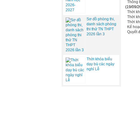
Thông b
(19/09/2
Thời kh
Thời kh
Sơ đồ phòng thi,
Thời kh
danh sách phòng
Kế hoạ
thi thử TN THPT
Quyết 
2026 lần 3
Thời khóa biểu
dạy bù các ngày
nghỉ Lễ