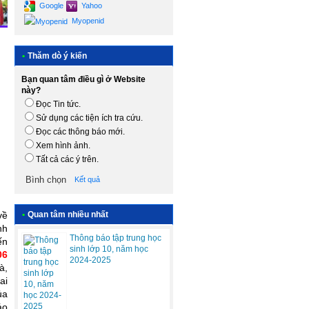
Google
Yahoo
Myopenid
•
Thăm dò ý kiến
Bạn quan tâm điều gì ở Website
này?
Đọc Tin tức.
Sử dụng các tiện ích tra cứu.
Đọc các thông báo mới.
Xem hình ảnh.
Tất cả các ý trên.
Kết quả
về
•
Quan tâm nhiều nhất
nh
Thông báo tập trung học
ến
sinh lớp 10, năm học
06
2024-2025
à,
ai
ủa
áo