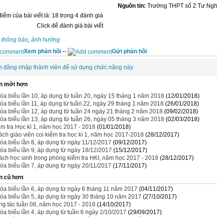
Nguồn tin:
Trường THPT số 2 Tư Nghi
iểm của bài viết là: 18 trong 4 đánh giá
Click để đánh giá bài viết
:
thông báo
,
ảnh hưởng
Xem phản hồi
--
Gửi phản hồi
n đăng nhập thành viên để sử dụng chức năng này
n mới hơn
óa biểu lần 10, áp dụng từ tuần 20, ngày 15 tháng 1 năm 2018
(12/01/2018)
óa biểu lần 11, áp dụng từ tuần 22, ngày 29 tháng 1 năm 2018
(26/01/2018)
óa biểu lần 12, áp dụng từ tuần 24 ngày 21 tháng 2 năm 2018
(09/02/2018)
óa biểu lần 13, áp dụng từ tuần 26, ngày 05 tháng 3 năm 2018
(02/03/2018)
ểm tra Học kì 1, năm học 2017 - 2018
(01/01/2018)
ch giáo viên coi kiểm tra học kì 1, năm học 2017-2018
(28/12/2017)
óa biểu lần 8, áp dụng từ ngày 11/12/2017
(09/12/2017)
óa biểu lần 9, áp dụng từ ngày 18/12/2017
(15/12/2017)
ch học sinh trong phòng kiểm tra HKI, năm học 2017 - 2018
(28/12/2017)
óa biểu lần 7, áp dụng từ ngày 20/11/2017
(17/11/2017)
n cũ hơn
óa biểu lần 6, áp dụng từ ngày 6 tháng 11 năm 2017
(04/11/2017)
óa biểu lần 5, áp dụng từ ngày 30 tháng 10 năm 2017
(27/10/2017)
ng tác tuần 08, năm học 2017 - 2018
(14/10/2017)
óa biểu lần 4, áp dụng từ tuần 6 ngày 2/10/2017
(29/09/2017)