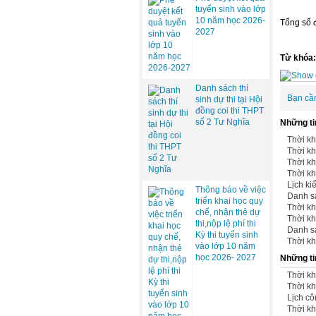
tuyển sinh vào lớp
10 năm học 2026-
Tổng số đ
2027
Từ khóa
Danh sách thí
Bạn cầ
sinh dự thi tại Hội
đồng coi thi THPT
số 2 Tư Nghĩa
Những ti
Thời kh
Thời kh
Thời kh
Thời kh
Lịch ki
Thông báo về việc
Danh sá
triển khai học quy
Thời kh
chế, nhận thẻ dự
Thời kh
thi,nộp lệ phí thi
Danh sá
Kỳ thi tuyển sinh
Thời kh
vào lớp 10 năm
học 2026- 2027
Những ti
Thời kh
Thời kh
Lịch cô
Thời kh