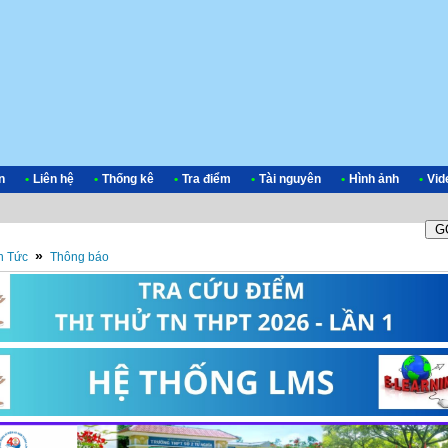
n
•
Liên hệ
•
Thống kê
•
Tra điểm
•
Tài nguyên
•
Hình ảnh
•
Vid
»
n Tức
Thông báo