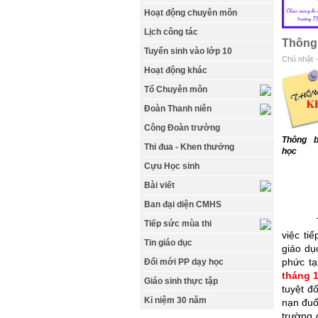
Hoạt động chuyên môn
Lịch công tác
Thông 
Tuyển sinh vào lớp 10
Chủ nhật -
Hoạt động khác
Tổ Chuyên môn
Đoàn Thanh niên
Công Đoàn trường
Thông b
Thi đua - Khen thưởng
học
Cựu Học sinh
Bài viết
Ban đại diện CMHS
Thực h
Tiếp sức mùa thi
việc ti
Tin giáo dục
giáo dụ
phức tạ
Đổi mới PP dạy học
tháng 1
Giáo sinh thực tập
tuyệt đố
Kỉ niệm 30 năm
nạn đuố
trường 