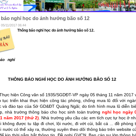
báo nghỉ học do ảnh hưởng bão số 12
 05/11/2017 06:44
Thông báo nghỉ học do ảnh hưởng bão số 12.
áo nghỉ
THÔNG BÁO NGHỈ HỌC DO ẢNH HƯỞNG BÃO SỐ 12
iện Công văn số 1935/SGDĐT-VP ngày 05 tháng 11 năm 2017 
ếp tục triển khai thực hiện công tác phòng, chống mưa lũ đối với ngà
c và đào tạo của Sở GD&ĐT Quảng Ngãi; do tình hình mưa lũ diễn bi
p, nhà trường thông báo cho học sinh toàn trường
nghỉ học ngày 
1 năm 2017 (thứ 2)
. Nhà trường yêu cầu các em tích cực tự học ở nh
i không được tu tập đi chơi, lội nước, đi vớt củi, bắt cá ... đề phòng t
i nước có thể xảy ra, thường xuyên theo dõi thông báo trên website c
để kịp thời nắm bắt thông tin. Đề nghị GVCN, Ban cán sự lớp thông b