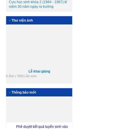
Cựu học sinh khóa 2 (1984 - 1987) kỉ
niệm 30 năm ngày ra trường
•
Thư viện ảnh
Lễ khai giảng
6 Ảnh | 7820 Lần xem
Các tổ chuyên môn
9 Ảnh | 9636 Lần xem
•
Thông báo mới
+ Xem tất cả
Phê duyệt kết quả tuyển sinh vào