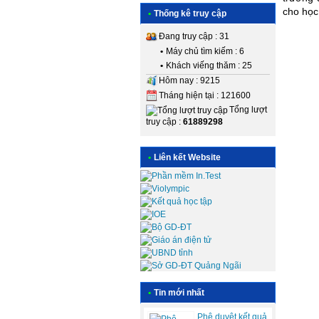
cho học
•
Thống kê truy cập
Đang truy cập : 31
•
Máy chủ tìm kiếm : 6
•
Khách viếng thăm : 25
Hôm nay : 9215
Tháng hiện tại : 121600
Tổng lượt
truy cập :
61889298
•
Liên kết Website
•
Tin mới nhất
Phê duyệt kết quả