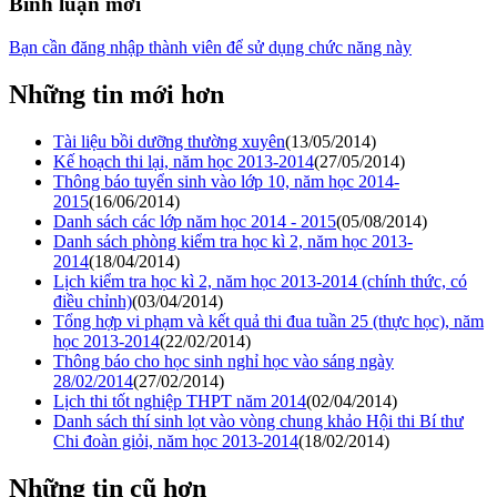
Bình luận mới
Bạn cần đăng nhập thành viên để sử dụng chức năng này
Những tin mới hơn
Tài liệu bồi dưỡng thường xuyên
(13/05/2014)
Kế hoạch thi lại, năm học 2013-2014
(27/05/2014)
Thông báo tuyển sinh vào lớp 10, năm học 2014-
2015
(16/06/2014)
Danh sách các lớp năm học 2014 - 2015
(05/08/2014)
Danh sách phòng kiểm tra học kì 2, năm học 2013-
2014
(18/04/2014)
Lịch kiểm tra học kì 2, năm học 2013-2014 (chính thức, có
điều chỉnh)
(03/04/2014)
Tổng hợp vi phạm và kết quả thi đua tuần 25 (thực học), năm
học 2013-2014
(22/02/2014)
Thông báo cho học sinh nghỉ học vào sáng ngày
28/02/2014
(27/02/2014)
Lịch thi tốt nghiệp THPT năm 2014
(02/04/2014)
Danh sách thí sinh lọt vào vòng chung khảo Hội thi Bí thư
Chi đoàn giỏi, năm học 2013-2014
(18/02/2014)
Những tin cũ hơn