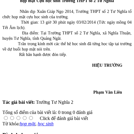
họp mặt Cựu học sinh Trường THPT số 2 Tư Nghĩa
Nhân dịp Xuân Giáp Ngọ 2014, Trường THPT số 2 Tư Nghĩa tổ
chức họp mặt cựu học sinh của trường.
Thời gian: 13 giờ 30 phút ngày 03/02/2014 (Tức ngày mồng 04
Tết Âm lịch).
Địa điểm: Tại Trường THPT số 2 Tư Nghĩa, xã Nghĩa Thuận,
huyện Tư Nghĩa, tỉnh Quảng Ngãi.
Trân trọng kính mời các thế hệ học sinh đã từng học tập tại trường
về dự buổi họp mặt nói trên.
Rất hân hạnh được đón tiếp.
HIỆU TRƯỞNG
Phạm Văn Liên
Tác giả bài viết:
Trường Tư Nghĩa 2
Tổng số điểm của bài viết là: 0 trong 0 đánh giá
Click để đánh giá bài viết
Từ khóa:
họp mặt
,
học sinh