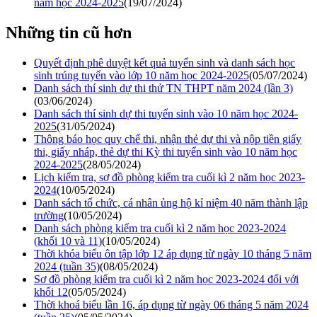
năm học 2024-2025
(19/07/2024)
Những tin cũ hơn
Quyết định phê duyệt kết quả tuyển sinh và danh sách học
sinh trúng tuyển vào lớp 10 năm học 2024-2025
(05/07/2024)
Danh sách thí sinh dự thi thử TN THPT năm 2024 (lần 3)
(03/06/2024)
Danh sách thí sinh dự thi tuyển sinh vào 10 năm học 2024-
2025
(31/05/2024)
Thông báo học quy chế thi, nhận thẻ dự thi và nộp tiền giấy
thi, giấy nháp, thẻ dự thi Kỳ thi tuyển sinh vào 10 năm học
2024-2025
(28/05/2024)
Lịch kiểm tra, sơ đồ phòng kiểm tra cuối kì 2 năm học 2023-
2024
(10/05/2024)
Danh sách tổ chức, cá nhân ủng hộ kỉ niệm 40 năm thành lập
trường
(10/05/2024)
Danh sách phòng kiểm tra cuối kì 2 năm học 2023-2024
(khối 10 và 11)
(10/05/2024)
Thời khóa biểu ôn tập lớp 12 áp dụng từ ngày 10 tháng 5 năm
2024 (tuần 35)
(08/05/2024)
Sơ đồ phòng kiểm tra cuối kì 2 năm học 2023-2024 đối với
khối 12
(05/05/2024)
Thời khoá biểu lần 16, áp dụng từ ngày 06 tháng 5 năm 2024