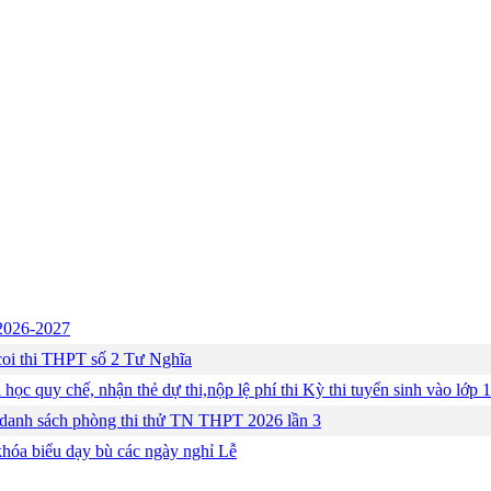
c 2026-2027
ng coi thi THPT số 2 Tư Nghĩa
 học quy chế, nhận thẻ dự thi,nộp lệ phí thi Kỳ thi tuyển sinh vào lớ
 danh sách phòng thi thử TN THPT 2026 lần 3
khóa biểu dạy bù các ngày nghỉ Lễ