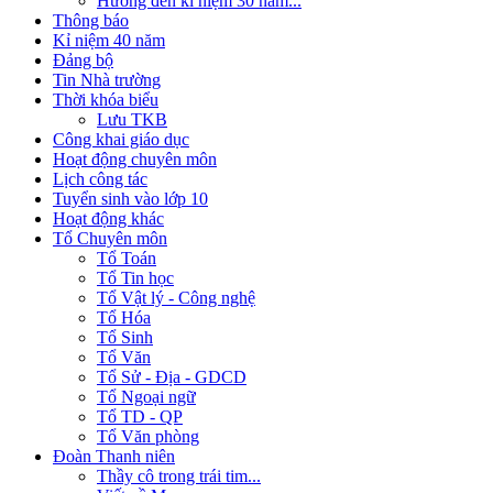
Hướng đến kỉ niệm 30 năm...
Thông báo
Kỉ niệm 40 năm
Đảng bộ
Tin Nhà trường
Thời khóa biểu
Lưu TKB
Công khai giáo dục
Hoạt động chuyên môn
Lịch công tác
Tuyển sinh vào lớp 10
Hoạt động khác
Tổ Chuyên môn
Tổ Toán
Tổ Tin học
Tổ Vật lý - Công nghệ
Tổ Hóa
Tổ Sinh
Tổ Văn
Tổ Sử - Địa - GDCD
Tổ Ngoại ngữ
Tổ TD - QP
Tổ Văn phòng
Đoàn Thanh niên
Thầy cô trong trái tim...