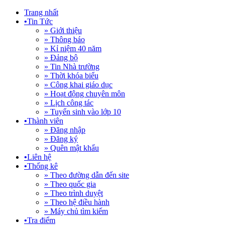
Trang nhất
•
Tin Tức
» Giới thiệu
» Thông báo
» Kỉ niệm 40 năm
» Đảng bộ
» Tin Nhà trường
» Thời khóa biểu
» Công khai giáo dục
» Hoạt động chuyên môn
» Lịch công tác
» Tuyển sinh vào lớp 10
•
Thành viên
» Đăng nhập
» Đăng ký
» Quên mật khẩu
•
Liên hệ
•
Thống kê
» Theo đường dẫn đến site
» Theo quốc gia
» Theo trình duyệt
» Theo hệ điều hành
» Máy chủ tìm kiếm
•
Tra điểm