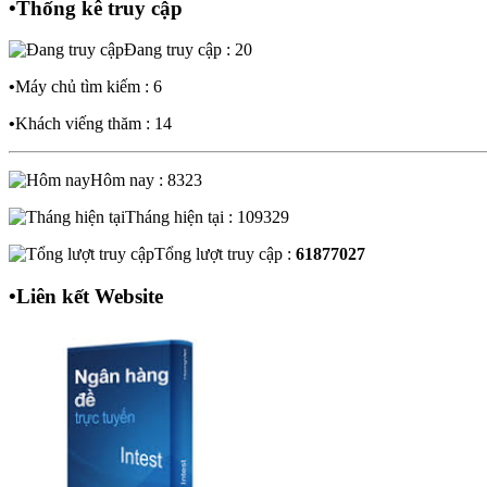
•
Thống kê truy cập
Đang truy cập : 20
•
Máy chủ tìm kiếm : 6
•
Khách viếng thăm : 14
Hôm nay : 8323
Tháng hiện tại : 109329
Tổng lượt truy cập :
61877027
•
Liên kết Website