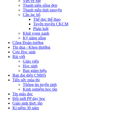
Viết về Mẹ
Thanh niên sống đẹp
Thanh niên tình nguyện
Câu lạc bộ
Thể dục thể thao
Tuyên truyền CKCM
Pháp luật
Khát vọng xanh
Kỹ năng sống
Công Đoàn trường
Thi đua - Khen thưởng
Cựu Học sinh
Bài viết
Giáo viên
Học sinh
Ban giám hiệu
Ban đại diện CMHS
Tiếp sức mùa thi
Thông tin tuyển sinh
Kinh nghiệm học tập
Tin giáo dục
Đổi mới PP dạy học
Giáo sinh thực tập
Kỉ niệm 30 năm