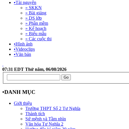
•
Tài nguyên
» SKKN
» Bài giảng
» DS lớp
» Phần mềm
» Kế hoạch
» Biểu mẫu
» Các cuộc thi
•
Hình ảnh
•
Videoclips
•
Văn bản
07:31 EDT Thứ năm, 06/08/2026
•
DANH MỤC
Giới thiệu
Trường THPT Số 2 Tư Nghĩa
Thành tích
Sứ mệnh và Tầm nhìn
Văn hóa Tư Nghĩa 2