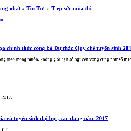
»
Tin Tức
»
Tiếp sức mùa thi
ạo chính thức công bố Dự thảo Quy chế tuyển sinh 20
g theo mong muốn, không giới hạn số nguyện vọng cũng như số trường.
m 2017.
a và tuyển sinh đại học, cao đẳng năm 2017
2017.