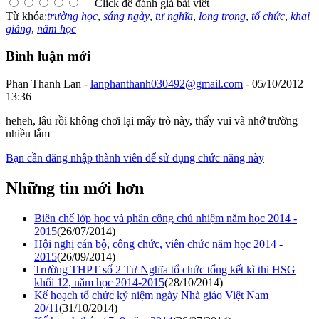
Click để đánh giá bài viết
Từ khóa:
trường học
,
sáng ngày
,
tư nghĩa
,
long trọng
,
tổ chức
,
khai
giảng
,
năm học
Bình luận mới
Phan Thanh Lan -
lanphanthanh030492@gmail.com
- 05/10/2012
13:36
heheh, lâu rồi không chơi lại mấy trò này, thấy vui và nhớ trường
nhiều lắm
Bạn cần đăng nhập thành viên để sử dụng chức năng này
Những tin mới hơn
Biên chế lớp học và phân công chủ nhiệm năm học 2014 -
2015
(26/07/2014)
Hội nghị cán bộ, công chức, viên chức năm học 2014 -
2015
(26/09/2014)
Trường THPT số 2 Tư Nghĩa tổ chức tổng kết kì thi HSG
khối 12, năm học 2014-2015
(28/10/2014)
Kế hoạch tổ chức kỷ niệm ngày Nhà giáo Việt Nam
20/11
(31/10/2014)