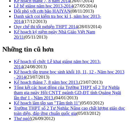
Kế hoạch tháng 7, 8 năm 2014
(26/07/2014)
Lễ bế giảng năm học 2013-2014
(27/05/2014)
Đối phó với cơn bão HAIYAN
(08/11/2013)
Danh sách coi kiểm tra học kì 1, năm học 2013-
2014
(17/12/2013)
Quy chế thi tốt nghiệp THPT 2014
(28/03/2014)
Kế hoạch kỷ niệm ngày Nhà Giáo Việt Nam
20/11
(05/11/2013)
Những tin cũ hơn
Kế hoạch tổ chức Lễ khai giảng năm học 2013-
2014
(24/08/2013)
Kế hoạch tập trung học sinh khối 10, 11, 12 - Năm học 2013
- 2014
(23/07/2013)
Kế hoạch tháng 7, 8 năm học 2013.
(23/07/2013)
Tổng kết các hoạt động của Trường THPT số 2 Tư Nghĩa
tham gia ngày Hội CNTT ngành GD-ĐT tỉnh Quảng Ngãi
lần thư 1 - Năm 2013.
(04/01/2013)
Kế hoạch làm tập san "Tâm tình 11"
(05/03/2012)
Trường THPT số 2 Tư Nghĩa: Nâng cao chất lượng giáo dục
toàn diện, đáp ứng chuẩn quốc gia
(05/03/2012)
Thư ngỏ!
(26/09/2012)