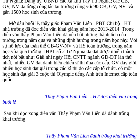
Tư Nghĩa; Đảng ủy, UBND các xã khu Tây Tư Nghĩa; các CB,
GV, NV đã từng công tác tại trường cùng với 90 CB, GV, NV và
gần 1500 học sinh của trường.
Mở đầu buổi lễ, thầy giáo Phạm Văn Liên - PBT Chi bộ - HT
nhà trường đã đọc diễn văn khai giảng năm học 2013-2014. Trong
diễn văn thầy Phạm Văn Liên đã nêu bật những thành tích của
trường trong năm qua và những định hướng trong năm học này. Với
sự nổ lực của toàn thể CB-GV-NV và HS toàn trường, trong năm
học vừa qua trường THPT số 2 Tư Nghĩa đã đạt được nhiều thành
tích nổi bật như: Giải nhì ngày Hội CNTT ngành GD-ĐT lần thứ
nhất, nhiều GV đạt danh hiệu chiến sĩ thi đua các cấp, GV dạy giỏi,
nhiều học sinh đạt giải trong các kì thi do các cấp tổ chức, có một
học sinh đạt giải 3 cuộc thi Olympic tiếng Anh trên Internet cấp toàn
quốc.
Thầy Phạm Văn Liên - HT đọc diễn văn trong
buổi lễ
Sau khi đọc xong diễn văn Thầy Phạm Văn Liên đã đánh trống
khai trường.
Thầy Phạm Văn Liên đánh trống khai trường