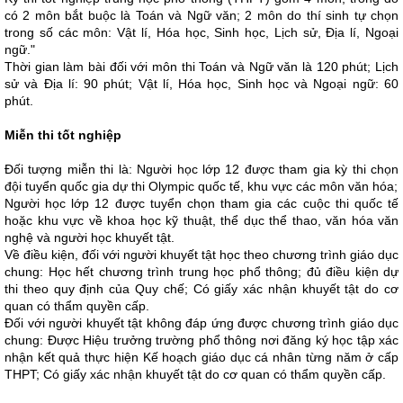
có 2 môn bắt buộc là Toán và Ngữ văn; 2 môn do thí sinh tự chọn
trong số các môn: Vật lí, Hóa học, Sinh học, Lịch sử, Địa lí, Ngoại
ngữ."
Thời gian làm bài đối với môn thi Toán và Ngữ văn là 120 phút; Lịch
sử và Địa lí: 90 phút; Vật lí, Hóa học, Sinh học và Ngoại ngữ: 60
phút.
Miễn thi tốt nghiệp
Đối tượng miễn thi là: Người học lớp 12 được tham gia kỳ thi chọn
đội tuyển quốc gia dự thi Olympic quốc tế, khu vực các môn văn hóa;
Người học lớp 12 được tuyển chọn tham gia các cuộc thi quốc tế
hoặc khu vực về khoa học kỹ thuật, thể dục thể thao, văn hóa văn
nghệ và người học khuyết tật.
Về điều kiện, đối với người khuyết tật học theo chương trình giáo dục
chung: Học hết chương trình trung học phổ thông; đủ điều kiện dự
thi theo quy định của Quy chế; Có giấy xác nhận khuyết tật do cơ
quan có thẩm quyền cấp.
Đối với người khuyết tật không đáp ứng được chương trình giáo dục
chung: Được Hiệu trưởng trường phổ thông nơi đăng ký học tập xác
nhận kết quả thực hiện Kế hoạch giáo dục cá nhân từng năm ở cấp
THPT; Có giấy xác nhận khuyết tật do cơ quan có thẩm quyền cấp.