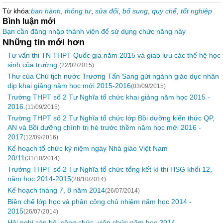
Từ khóa:
ban hành
,
thông tư
,
sửa đổi
,
bổ sung
,
quy chế
,
tốt nghiệp
Bình luận mới
Bạn cần đăng nhập thành viên để sử dụng chức năng này
Những tin mới hơn
Tư vấn thi TN THPT Quốc gia năm 2015 và giao lưu các thế hệ học
sinh của trường.
(22/02/2015)
Thư của Chủ tịch nước Trương Tấn Sang gửi ngành giáo dục nhân
dịp khai giảng năm học mới 2015-2016
(03/09/2015)
Trường THPT số 2 Tư Nghĩa tổ chức khai giảng năm học 2015 -
2016.
(11/09/2015)
Trường THPT số 2 Tư Nghĩa tổ chức lớp Bồi dưỡng kiến thức QP,
AN và Bồi dưỡng chính trị hè trước thềm năm học mới 2016 -
2017
(12/09/2016)
Kế hoạch tổ chức kỷ niệm ngày Nhà giáo Việt Nam
20/11
(31/10/2014)
Trường THPT số 2 Tư Nghĩa tổ chức tổng kết kì thi HSG khối 12,
năm học 2014-2015
(28/10/2014)
Kế hoạch tháng 7, 8 năm 2014
(26/07/2014)
Biên chế lớp học và phân công chủ nhiệm năm học 2014 -
2015
(26/07/2014)
Hội nghị cán bộ, công chức, viên chức năm học 2014 -