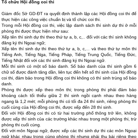
Tổ chức Hội đồng coi thi
Giám đốc Sở GD-ĐT ra quyết định thành lập các Hội đồng coi thi để
thực hiện các công việc chuẩn bị và tổ chức coi thi.
Trong mỗi Hội đồng coi thi, việc lập danh sách thí sinh dự thi ở mỗi
phòng thi được thực hiện như sau:
Xếp tên thí sinh dự thi theo thứ tự a, b, c,.. đối với các thí sinh không
đăng ký thi Ngoại ngữ;
Xếp tên thí sinh dự thi theo thứ tự a, b, c,... và theo thứ tự môn thi
Tiếng Anh, Tiếng Nga, Tiếng Pháp, Tiếng Trung Quốc, Tiếng Đức,
Tiếng Nhật đối với các thí sinh đăng ký thi Ngoại ngữ.
Mỗi thí sinh có một số báo danh. Số báo danh của thí sinh gồm 6
chữ số được đánh tăng dần, liên tục đến hết số thí sinh của Hội đồng
coi thi, đảm bảo trong Hội đồng coi thi không có thí sinh trùng số báo
danh.
Phòng thi được xếp theo môn thi; trong phòng thi phải đảm bảo
khoảng cách tối thiểu giữa 2 thí sinh ngồi cạnh nhau theo hàng
ngang là 1,2 mét; mỗi phòng thi có tối đa 24 thí sinh, riêng phòng thi
cuối cùng của Hội đồng coi thi, được xếp đến 28 thí sinh.
Đối với Hội đồng coi thi có từ hai trường phổ thông trở lên, không
được xếp thí sinh của các trường khác nhau trong một phòng thi, trừ
phòng thi cuối cùng.
Đối với môn Ngoại ngữ, được xếp các thí sinh dự thi các môn Ngoại
ngữ khác nhau trong cùng phòng thi nhưng phải thu bài riêng theo